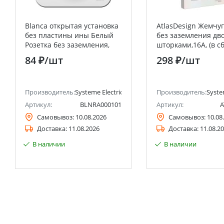
Blanca открытая установка
AtlasDesign Жемчуг
без пластины ины Белый
без заземления дв
Розетка без заземления,
шторками,16А, (в с
16А Systeme Electric
рамкой) Systeme Ele
84 ₽
/шт
298 ₽
/шт
(Schneider Electric)
(Schneider Electric)
анее Schneider Electric)
Производитель:
Systeme Electric (ранее Schneider Electric)
Производитель:
Syste
Артикул:
BLNRA000101
Артикул:
A
Самовывоз:
10.08.2026
Самовывоз:
10.08
Доставка:
11.08.2026
Доставка:
11.08.2
В наличии
В наличии