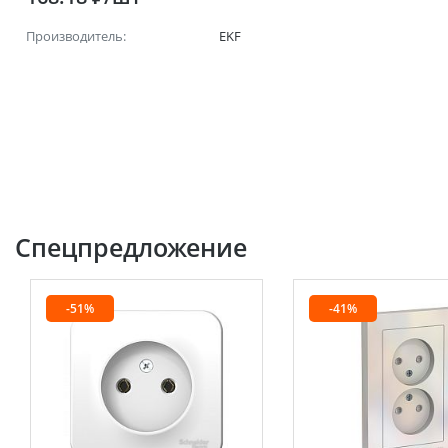
EKF PROxima
Производитель:
EKF
Спецпредложение
-51%
-41%