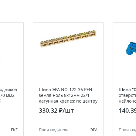
водников
Шина ЭРА NO-122-36 PEN
Шина "0
-70 мм2
земля-ноль 8х12мм 22/1
отверст
F
латунная крепеж по центру
нейлоно
комбин
330.32 ₽
/шт
140.3
PROxim
EKF
Производитель:
ЭРА
Произво