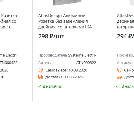
 Розетка
AtlasDesign Алюминий
AtlasDe
ойная,со
Розетка без заземления
двойная
боре с
двойная, со шторками16А,
шторкам
ctric
(в сборе с рамкой) Systeme
Systeme 
298 ₽
/шт
294 ₽
Electric (Schneider Electric)
Electric)
me Electric (ранее Schneider Electric)
Производитель:
Systeme Electric (ранее Schneider Ele
Произво
TN000422
Артикул:
ATN000322
Артикул:
.2026
Самовывоз:
10.08.2026
Само
026
Доставка:
11.08.2026
Дост
В наличии
В нал