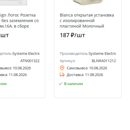
sign Лотос Розетка
Blanca открытая установка
 без заземления со
с изолированной
и,16А, в сборе
пластиной Молочный
Electric (Schneider
Розетка двойная с
/шт
187 ₽
/шт
заземлением со шторками
16А Systeme Electric
(Schneider Electric)
ctric)
дитель:
Systeme Electric (ранее Schneider Electric)
Производитель:
Systeme Electric (ранее 
ATN001322
Артикул:
BLNRA011212
вывоз:
10.08.2026
Самовывоз:
10.08.2026
авка:
11.08.2026
Доставка:
11.08.2026
ичии
В наличии