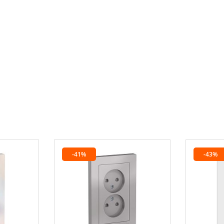
-41%
-43%