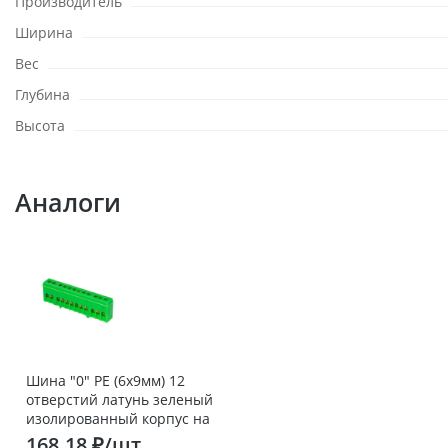
Производитель
Ширина
Вес
Глубина
Высота
Аналоги
Шина "0" PE (6х9мм) 12
отверстий латунь зеленый
изолированный корпус на
DIN-рейку розничный стикер
168.18 ₽/шт