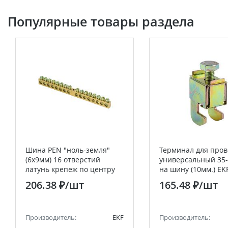
Популярные товары раздела
Шина PEN "ноль-земля"
Терминал для про
(6х9мм) 16 отверстий
универсальный 35
латунь крепеж по центру
на шину (10мм.) EK
EKF PROxima
PROxima
206.38 ₽
/шт
165.48 ₽
/шт
Производитель:
EKF
Производитель: