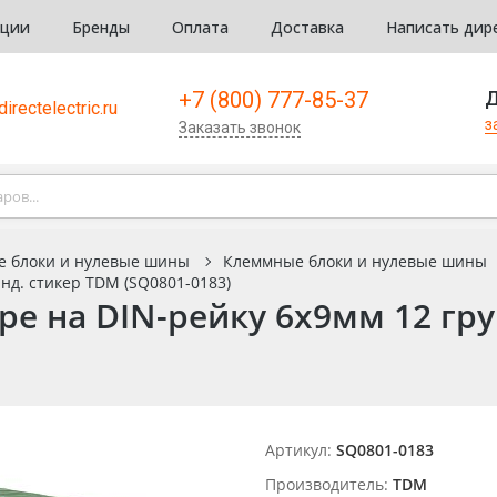
кции
Бренды
Оплата
Доставка
Написать дир
+7 (800) 777-85-37
Д
irectelectric.ru
з
Заказать звонок
е блоки и нулевые шины
Клеммные блоки и нулевые шины
нд. стикер TDM (SQ0801-0183)
ре на DIN-рейку 6x9мм 12 гру
Артикул:
SQ0801-0183
Производитель:
TDM