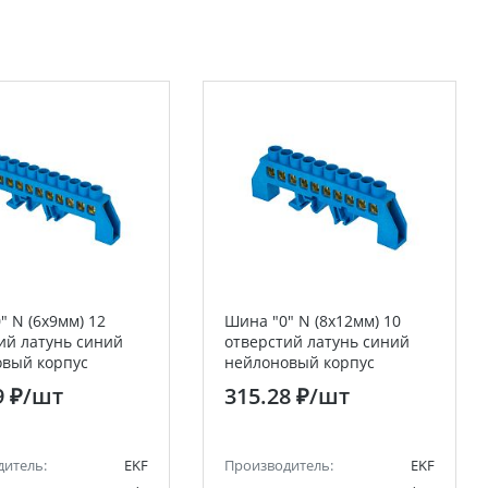
" N (6х9мм) 12
Шина "0" N (8х12мм) 10
ий латунь синий
отверстий латунь синий
вый корпус
нейлоновый корпус
ированный EKF
комбинированный
9 ₽
/шт
315.28 ₽
/шт
a
розничный стикер EKF
PROxima
дитель:
EKF
Производитель:
EKF