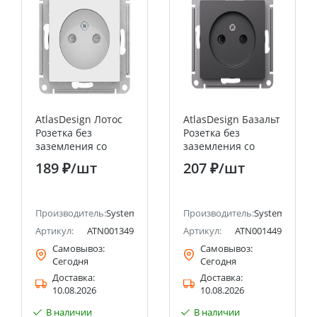
AtlasDesign Лотос
AtlasDesign Базальт
Розетка без
Розетка без
заземления со
заземления со
шторками, 16А,
шторками, 16А,
189 ₽
/шт
207 ₽
/шт
механизм Systeme
механизм Systeme
Electric (Schneider
Electric (Schneider
Electric)
Electric)
ectric (ранее Schneider Electric)
Производитель:
Systeme Electric (ранее Schneider Electric)
Производитель:
Systeme Electri
Артикул:
ATN001349
Артикул:
ATN001449
Самовывоз:
Самовывоз:
Сегодня
Сегодня
Доставка:
Доставка:
10.08.2026
10.08.2026
В наличии
В наличии