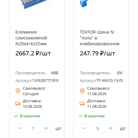
Клеммник
TEKFOR Шина N
самозажимной
"ноль" в
N20х4+6х25мм
комбинированном
ZK206B 1 8.18 40.9
DIN-изоляторе
2667.2 ₽
/шт
247.79 ₽
/шт
ABB
"Стойка" 6х9-13-С
IEK
Производитель:
ABB
Производитель:
IEK
Артикул:
1SPE007715F9707
Артикул:
TF-NN10-13-DP-K07
Самовывоз:
Самовывоз:
Сегодня
11.08.2026
Доставка:
Доставка:
10.08.2026
11.08.2026
В наличии
В наличии
шт
шт