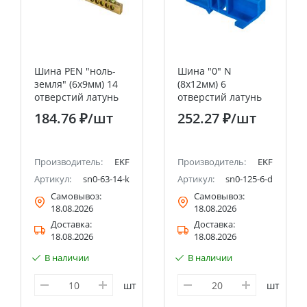
Шина PEN "ноль-
Шина "0" N
земля" (6х9мм) 14
(8х12мм) 6
отверстий латунь
отверстий латунь
крепеж по краям
синий изолятор на
184.76 ₽
/шт
252.27 ₽
/шт
EKF PROxima
DIN-рейку EKF
PROxima
Производитель:
EKF
Производитель:
EKF
Артикул:
sn0-63-14-k
Артикул:
sn0-125-6-d
Самовывоз:
Самовывоз:
18.08.2026
18.08.2026
Доставка:
Доставка:
18.08.2026
18.08.2026
В наличии
В наличии
шт
шт