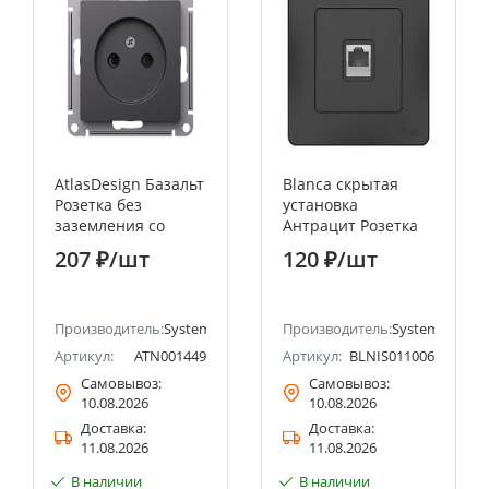
AtlasDesign Базальт
Blanca скрытая
Розетка без
установка
заземления со
Антрацит Розетка
шторками, 16А,
ТЛФ RJ11 Systeme
207 ₽
/шт
120 ₽
/шт
механизм Systeme
Electric (Schneider
Electric (Schneider
Electric)
Electric)
ectric (ранее Schneider Electric)
Производитель:
Systeme Electric (ранее Schneider Electric)
Производитель:
Systeme Electri
Артикул:
ATN001449
Артикул:
BLNIS011006
Самовывоз:
Самовывоз:
10.08.2026
10.08.2026
Доставка:
Доставка:
11.08.2026
11.08.2026
В наличии
В наличии