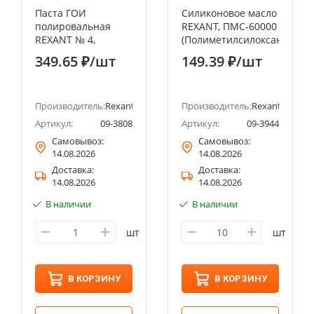
Паста ГОИ
Силиконовое масло
полировальная
REXANT, ПМС-60000
REXANT № 4,
(Полиметилсилоксан),
баночка 100 г
2 мл, шприц,
349.65 ₽
/шт
149.39 ₽
/шт
«Демпферное»
Производитель:
Rexant
Производитель:
Rexant
Артикул:
09-3808
Артикул:
09-3944
Самовывоз:
Самовывоз:
14.08.2026
14.08.2026
Доставка:
Доставка:
14.08.2026
14.08.2026
В наличии
В наличии
шт
шт
В КОРЗИНУ
В КОРЗИНУ