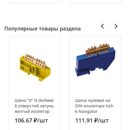
Популярные товары раздела
Шина "0" N (6х9мм)
Шина нулевая на
8 отверстий латунь
DIN-изоляторе 6х9-
желтый изолятор
6 Navigator
на DIN-рейку EKF
106.67 ₽
/шт
111.91 ₽
/шт
PROxima