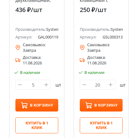
двухклавишный,
клавишный с
для жалюзи, 2х сх.4,
подсветкой сх.1а,
436 ₽
/шт
250 ₽
/шт
10А, механизм
10АХ Systeme
Systeme Electric
Electric (Schneider
(Schneider Electric)
Electric)
ectric (ранее Schneider Electric)
Производитель:
Systeme Electric (ранее Schneider Electric)
Производитель:
Systeme Electri
Артикул:
GAL000119
Артикул:
GSL000313
Самовывоз:
Самовывоз:
Завтра
Завтра
Доставка:
Доставка:
11.08.2026
11.08.2026
В наличии
В наличии
шт
шт
В КОРЗИНУ
В КОРЗИНУ
КУПИТЬ В 1
КУПИТЬ В 1
КЛИК
КЛИК