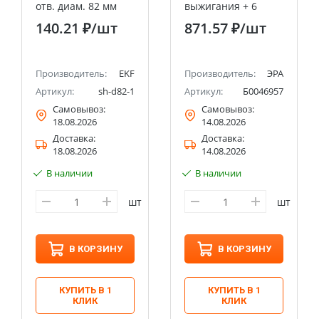
отв. диам. 82 мм
выжигания + 6
EKF Expert
насадок PL-B+6N-
140.21 ₽
/шт
871.57 ₽
/шт
30W ЭРА 230В 30 Вт
ЭРА (50/300)
Производитель:
EKF
Производитель:
ЭРА
Артикул:
sh-d82-1
Артикул:
Б0046957
Самовывоз:
Самовывоз:
18.08.2026
14.08.2026
Доставка:
Доставка:
18.08.2026
14.08.2026
В наличии
В наличии
шт
шт
В КОРЗИНУ
В КОРЗИНУ
КУПИТЬ В 1
КУПИТЬ В 1
КЛИК
КЛИК