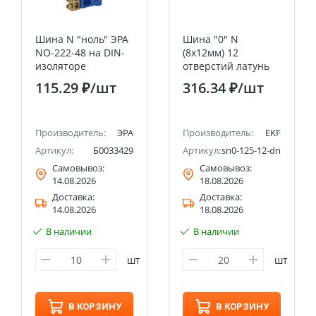
Шина N "ноль" ЭРА
Шина "0" N
NO-222-48 на DIN-
(8х12мм) 12
изоляторе
отверстий латунь
ШНИ-6х9-14-Д-
синий нейлоновый
115.29 ₽
/шт
316.34 ₽
/шт
синий
корпус
комбинированный
EKF PROxima
Производитель:
ЭРА
Производитель:
EKF
7
Артикул:
Б0033429
Артикул:
sn0-125-12-dn
Самовывоз:
Самовывоз:
14.08.2026
18.08.2026
Доставка:
Доставка:
14.08.2026
18.08.2026
В наличии
В наличии
шт
шт
В КОРЗИНУ
В КОРЗИНУ