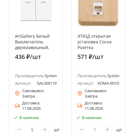
ArtGallery Белый
ЭТЮД открытая
Выключатель
установка Сосна
двухклавишный,
Розетка
для жалюзи, 2х сх.4,
компьютерная RJ45
436 ₽
/шт
571 ₽
/шт
10А, механизм
категория 5E
Systeme Electric
Systeme Electric
(Schneider Electric)
(Schneider Electric)
ectric (ранее Schneider Electric)
Производитель:
Systeme Electric (ранее Schneider Electric)
Производитель:
Systeme Electri
Артикул:
GAL000119
Артикул:
KOMA-001D
Самовывоз:
Самовывоз:
Завтра
Завтра
Доставка:
Доставка:
11.08.2026
11.08.2026
В наличии
В наличии
шт
шт