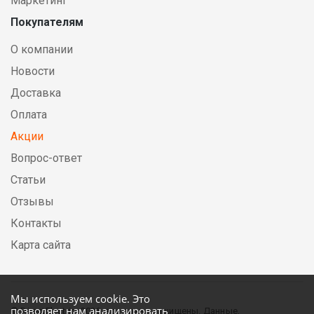
Маркетинг
Покупателям
О компании
Новости
Доставка
Оплата
Акции
Вопрос-ответ
Статьи
Отзывы
Контакты
Карта сайта
Мы используем cookie. Это
позволяет нам анализировать
© DirectElectric, 2026, все права защищены. Данные,