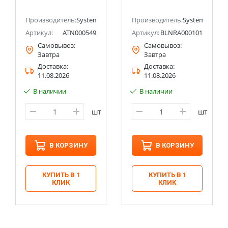
(Schneider Electric)
Systeme Electric
(Schneider Electric)
ectric (ранее Schneider Electric)
Производитель:
Systeme Electric (ранее Schneider Electric)
Производитель:
Systeme Electri
Артикул:
ATN000549
Артикул:
BLNRA000101
Самовывоз:
Самовывоз:
Завтра
Завтра
Доставка:
Доставка:
11.08.2026
11.08.2026
В наличии
В наличии
шт
шт
В КОРЗИНУ
В КОРЗИНУ
КУПИТЬ В 1
КУПИТЬ В 1
КЛИК
КЛИК