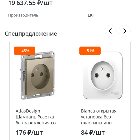
19 637.55 ₽/шт
Производитель:
EKF
Спецпредложение
-45%
-51%
AtlasDesign
Blanca открытая
Шампань Розетка
установка без
без заземления со
пластины ины
шторками 16А
Белый Розетка без
176 ₽
/шт
84 ₽
/шт
Systeme Electric
заземления, 16А