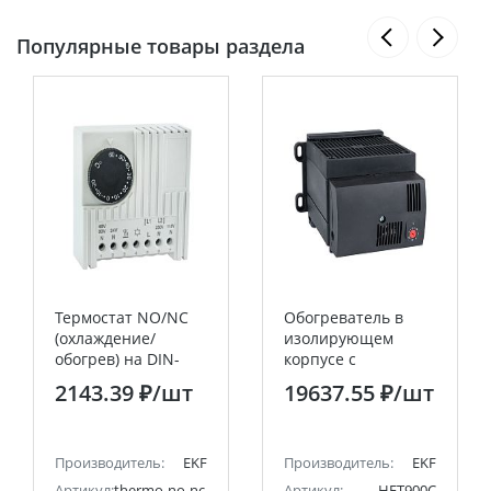
Популярные товары раздела
Термостат NO/NC
Обогреватель в
(охлаждение/
изолирующем
обогрев) на DIN-
корпусе с
рейку 5-10A 230В
вентилятором и
2143.39 ₽
/шт
19637.55 ₽
/шт
IP20 EKF PROxima
термостатом 900Вт,
230В EKF PROxima
Производитель:
EKF
Производитель:
EKF
Артикул:
thermo-no-nc-din
Артикул:
HFT900C