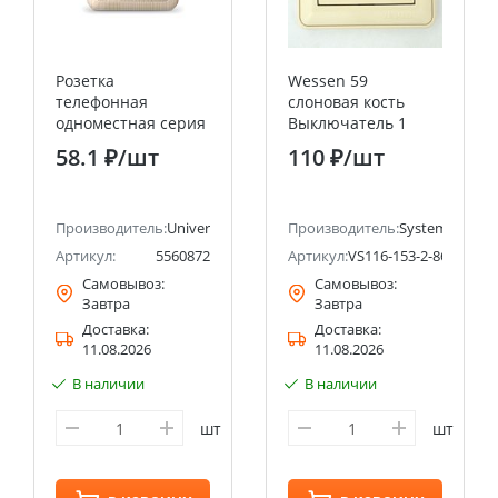
Розетка
Wessen 59
телефонная
слоновая кость
одноместная серия
Выключатель 1
"Олимп",о/у, 1А,
клавишный с
58.1 ₽
/шт
110 ₽
/шт
RJ12, сосна
подсветкой 16А
(еврослот)
(сх.1) Systeme
UNIVERSAL
Electric (Schneider
ectric (ранее Schneider Electric)
Производитель:
Universal
Electric)
Производитель:
Systeme Electri
Артикул:
5560872
Артикул:
VS116-153-2-86
Самовывоз:
Самовывоз:
Завтра
Завтра
Доставка:
Доставка:
11.08.2026
11.08.2026
В наличии
В наличии
шт
шт