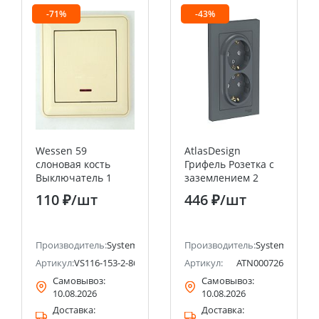
-71%
-43%
Wessen 59
AtlasDesign
слоновая кость
Грифель Розетка с
Выключатель 1
заземлением 2
клавишный с
постовая ,со
110 ₽
/шт
446 ₽
/шт
подсветкой 16А
шторками 16А, (в
(сх.1) Systeme
сборе с рамкой)
Electric (Schneider
Systeme Electric
ectric (ранее Schneider Electric)
Electric)
Производитель:
Systeme Electric (ранее Schneider Electric)
(Schneider Electric)
Производитель:
Systeme Electri
Артикул:
VS116-153-2-86
Артикул:
ATN000726
Самовывоз:
Самовывоз:
10.08.2026
10.08.2026
Доставка:
Доставка: