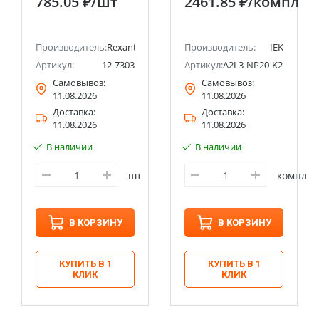
785.05 ₽
/шт
2461.85 ₽
/компл
конфузором и
регулировкой-
трещоткой REXANT
Производитель:
Rexant
Производитель:
IEK
Артикул:
12-7303
Артикул:
A2L3-NP20-K2-N01-03
Самовывоз:
Самовывоз:
11.08.2026
11.08.2026
Доставка:
Доставка:
11.08.2026
11.08.2026
В наличии
В наличии
шт
компл
В КОРЗИНУ
В КОРЗИНУ
КУПИТЬ В 1
КУПИТЬ В 1
КЛИК
КЛИК