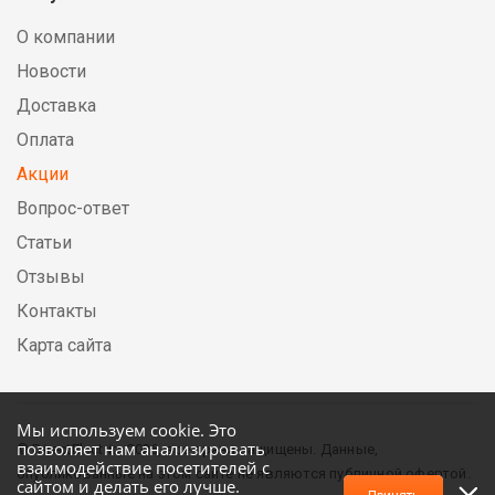
О компании
Новости
Доставка
Оплата
Акции
Вопрос-ответ
Статьи
Отзывы
Контакты
Карта сайта
Мы используем cookie. Это
позволяет нам анализировать
© DirectElectric, 2026, все права защищены. Данные,
взаимодействие посетителей с
опубликованные на этом сайте не являются публичной офертой.
сайтом и делать его лучше.