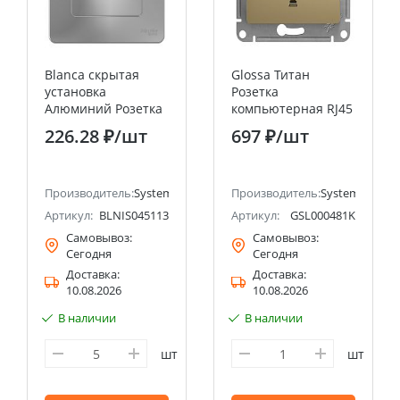
Blanca скрытая
Glossa Титан
установка
Розетка
Алюминий Розетка
компьютерная RJ45
RJ11+RJ45
категория 5E
226.28 ₽
/шт
697 ₽
/шт
категория 5e
Systeme Electric
Systeme Electric
(Schneider Electric)
(Schneider Electric)
ectric (ранее Schneider Electric)
Производитель:
Systeme Electric (ранее Schneider Electric)
Производитель:
Systeme Electri
Артикул:
BLNIS045113
Артикул:
GSL000481K
Самовывоз:
Самовывоз:
Сегодня
Сегодня
Доставка:
Доставка:
10.08.2026
10.08.2026
В наличии
В наличии
шт
шт