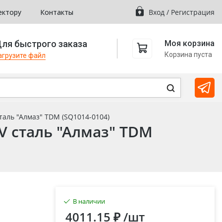
ектору
Контакты
Вход
/
Регистрация
ля быстрого заказа
Моя корзина
Корзина пуста
агрузите файл
таль "Алмаз" TDM (SQ1014-0104)
V сталь "Алмаз" TDM
В наличии
4011.15 ₽
/шт