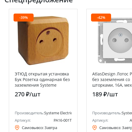
-39%
-42%
ЭТЮД открытая установка
AtlasDesign Лотос 
Бук Розетка одинарная без
без заземления со
заземления Systeme
шторками, 16А, ме
Electric (Schneider Electric)
Systeme Electric (S
270 ₽
/шт
189 ₽
/шт
Electric)
анее Schneider Electric)
Производитель:
Systeme Electric (ранее Schneider Electric)
Производитель:
Syste
Артикул:
PA16-001T
Артикул:
A
Самовывоз:
Завтра
Самовывоз:
Завт