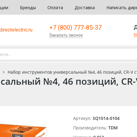
кции
Бренды
Оплата
Доставка
Написать дир
+7 (800) 777-85-37
Д
irectelectric.ru
з
Заказать звонок
Набор инструментов универсальный №4, 46 позиций, CR-V с
сальный №4, 46 позиций, CR-
Артикул:
SQ1014-0104
Производитель:
TDM