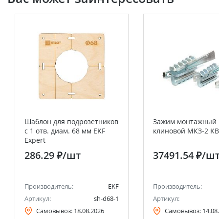
Шаблон для подрозетников
Зажим монтажный
c 1 отв. диам. 68 мм EKF
клиновой МКЗ-2 К
Expert
286.29 ₽
/шт
37491.54 ₽
/ш
Производитель:
EKF
Производитель:
Артикул:
sh-d68-1
Артикул:
Самовывоз:
18.08.2026
Самовывоз:
14.08