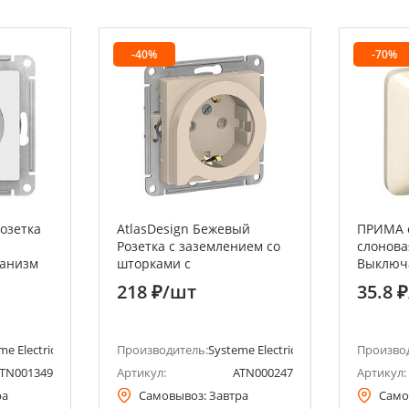
-40%
-70%
Розетка
AtlasDesign Бежевый
ПРИМА с
Розетка с заземлением со
слонова
ханизм
шторками с
Выключ
chneider
выталкивателем, 16А
6А (в сб
218 ₽
/шт
35.8 ₽
Systeme Electric (Schneider
(оптова
Electric)
Electric 
me Electric (ранее Schneider Electric)
Производитель:
Systeme Electric (ранее Schneider Ele
Произво
TN001349
Артикул:
ATN000247
Артикул:
ра
Самовывоз:
Завтра
Само