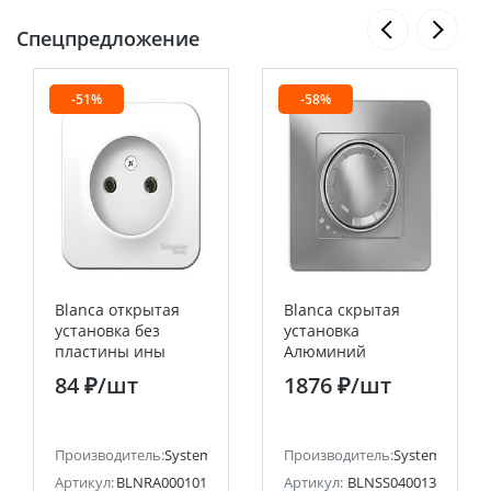
Спецпредложение
-51%
-58%
Blanca открытая
Blanca скрытая
установка без
установка
пластины ины
Алюминий
Белый Розетка без
Светорегулятор
84 ₽
/шт
1876 ₽
/шт
заземления, 16А
(диммер)
Systeme Electric
поворотно-
(Schneider Electric)
нажимной 400Вт
ectric (ранее Schneider Electric)
Производитель:
Systeme Electric (ранее Schneider Electric)
Systeme Electric
Производитель:
Systeme Electri
(Schneider Electric)
Артикул:
BLNRA000101
Артикул:
BLNSS040013