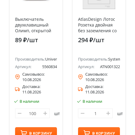
Выключатель
AtlasDesign Лотос
двухклавишный
Розетка двойная
Олимп, открытой
без заземления со
установки, 10А,
шторками,16А, в
89 ₽
/шт
294 ₽
/шт
220В, сосна
сборе Systeme
UNIVERSAL
Electric (Schneider
Electric)
ectric (ранее Schneider Electric)
Производитель:
Universal
Производитель:
Systeme Electri
Артикул:
5560834
Артикул:
ATN001322
Самовывоз:
Самовывоз:
10.08.2026
10.08.2026
Доставка:
Доставка:
11.08.2026
11.08.2026
В наличии
В наличии
шт
шт
В КОРЗИНУ
В КОРЗИНУ