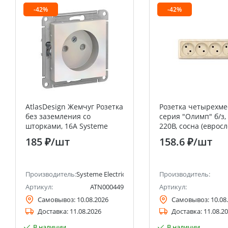
-42%
-42%
AtlasDesign Жемчуг Розетка
Розетка четырехме
без заземления со
серия "Олимп" б/з, о
шторками, 16А Systeme
220В, сосна (евросл
Electric (Schneider Electric)
UNIVERSAL
185 ₽
/шт
158.6 ₽
/шт
анее Schneider Electric)
Производитель:
Systeme Electric (ранее Schneider Electric)
Производитель:
Артикул:
ATN000449
Артикул:
Самовывоз:
10.08.2026
Самовывоз:
10.08
Доставка:
11.08.2026
Доставка:
11.08.2
В наличии
В наличии