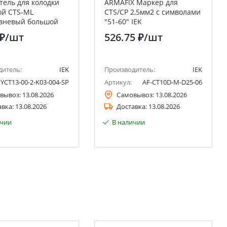
тель для колодки
ARMAFIX Маркер для
ой CTS-ML
CTS/CP 2,5мм2 с символами
овневый большой
"51-60" IEK
рый IEK
 ₽
/шт
526.75 ₽
/шт
дитель:
IEK
Производитель:
IEK
YCT13-00-2-K03-004-SP
Артикул:
AF-CT10D-M-D25-06
вывоз:
13.08.2026
Самовывоз:
13.08.2026
авка:
13.08.2026
Доставка:
13.08.2026
ичии
В наличии