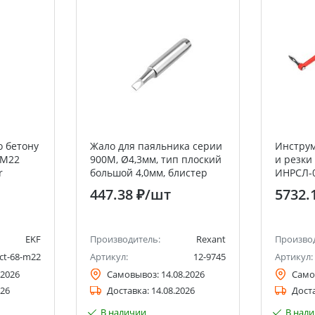
о бетону
Жало для паяльника серии
Инструм
 М22
900М, Ø4,3мм, тип плоский
и резки
r
большой 4,0мм, блистер
ИНРСЛ-0
REXANT
447.38 ₽
/шт
5732.
EKF
Производитель:
Rexant
Произво
tct-68-m22
Артикул:
12-9745
Артикул:
.2026
Самовывоз:
14.08.2026
Само
026
Доставка:
14.08.2026
Дост
В наличии
В нал