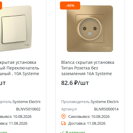
-46%
скрытая установка
Blanca скрытая установка
ый Переключатель
Титан Розетка без
шный , 10А Systeme
заземления 16А Systeme
(Schneider Electric)
Electric (Schneider Electric)
шт
82.6 ₽
/шт
ctric)
дитель:
Systeme Electric (ранее Schneider Electric)
Производитель:
Systeme Electric (ранее 
BLNVS010602
Артикул:
BLNRS000014
вывоз:
10.08.2026
Самовывоз:
10.08.2026
авка:
11.08.2026
Доставка:
11.08.2026
ичии
В наличии