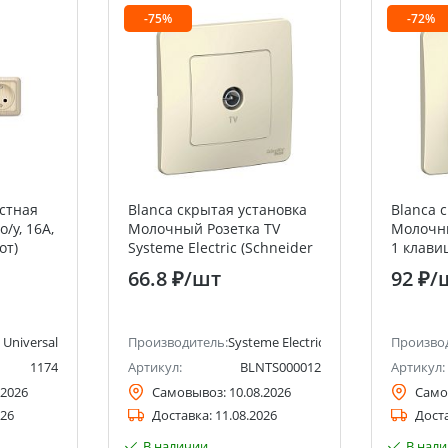
-75%
-72%
стная
Blanca скрытая установка
Blanca 
/у, 16А,
Молочный Розетка TV
Молочн
от)
Systeme Electric (Schneider
1 клави
Electric)
Electric 
66.8 ₽
/шт
92 ₽
/
Universal
Производитель:
Systeme Electric (ранее Schneider Ele
Произво
1174
Артикул:
BLNTS000012
Артикул:
.2026
Самовывоз:
10.08.2026
Само
026
Доставка:
11.08.2026
Дост
В наличии
В нал