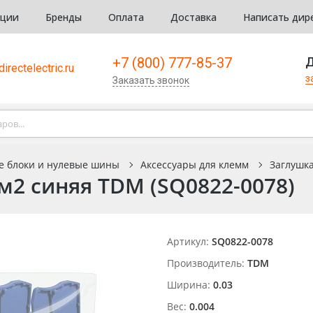
кции
Бренды
Оплата
Доставка
Написать дир
+7 (800) 777-85-37
Д
irectelectric.ru
з
Заказать звонок
е блоки и нулевые шины
Аксессуары для клемм
Заглушка
мм2 синяя TDM (SQ0822-0078)
Артикул:
SQ0822-0078
Производитель:
TDM
Ширина:
0.03
Вес:
0.004