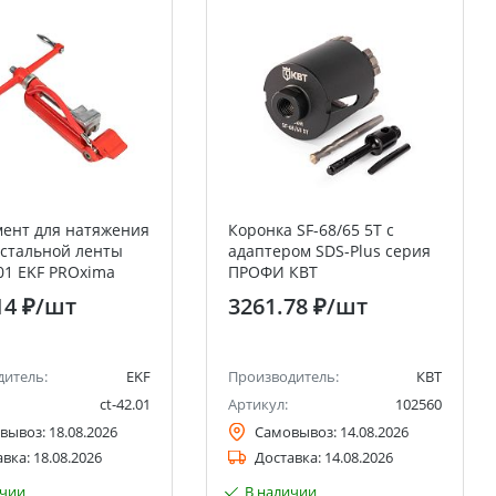
ент для натяжения
Коронка SF-68/65 5T с
 стальной ленты
адаптером SDS-Plus серия
1 EKF PROxima
ПРОФИ КВТ
14 ₽
/шт
3261.78 ₽
/шт
дитель:
EKF
Производитель:
КВТ
ct-42.01
Артикул:
102560
вывоз:
18.08.2026
Самовывоз:
14.08.2026
авка:
18.08.2026
Доставка:
14.08.2026
ичии
В наличии