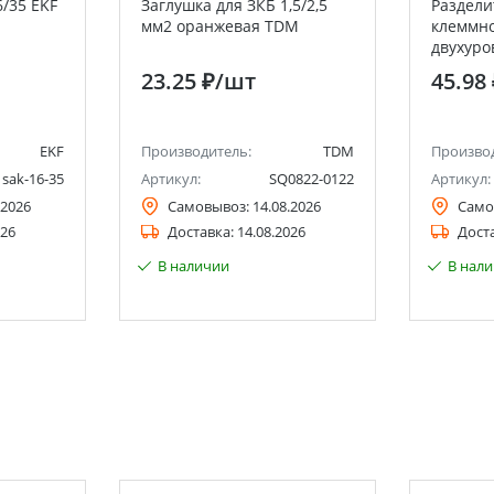
6/35 EKF
Заглушка для ЗКБ 1,5/2,5
Раздели
мм2 оранжевая TDM
клеммн
двухур
4мм2 се
23.25 ₽
/шт
45.98
EKF
Производитель:
TDM
Произво
sak-16-35
Артикул:
SQ0822-0122
Артикул:
.2026
Самовывоз:
14.08.2026
Само
026
Доставка:
14.08.2026
Дост
В наличии
В нал