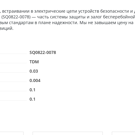
 встраивании в электрические цепи устройств безопасности и
DM (SQ0822-0078) — часть системы защиты и залог бесперебойн
евым стандартам в плане надежности. Мы не завышаем цену на
зиций.
SQ0822-0078
TDM
0.03
0.004
0.1
0.1