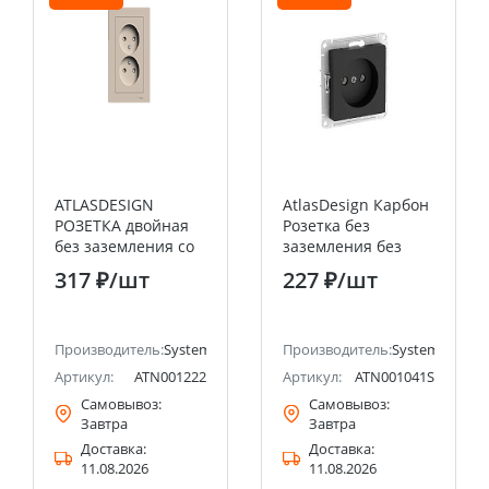
ATLASDESIGN
AtlasDesign Карбон
РОЗЕТКА двойная
Розетка без
без заземления со
заземления без
шторками,16А, в
шторок, 16А, мех.,
317 ₽
/шт
227 ₽
/шт
сборе, ПЕСОЧНЫЙ
быстрозажим.
Systeme Electric
клемм
(Schneider Electric)
ectric (ранее Schneider Electric)
Производитель:
Systeme Electric (ранее Schneider Electric)
Производитель:
Systeme Electri
Артикул:
ATN001222
Артикул:
ATN001041S
Самовывоз:
Самовывоз:
Завтра
Завтра
Доставка:
Доставка:
11.08.2026
11.08.2026