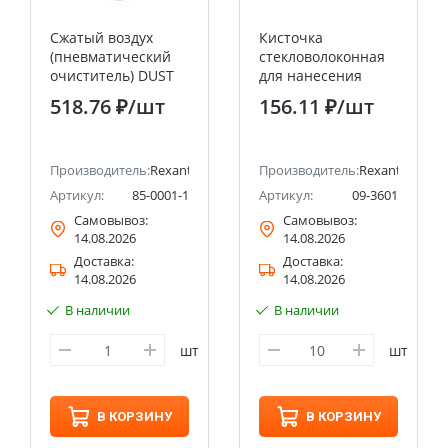
Сжатый воздух
Кисточка
(пневматический
стекловолоконная
очиститель) DUST
для нанесения
OFF, REXANT, 230 мл,
флюсов 3 мм
518.76 ₽
/шт
156.11 ₽
/шт
аэро, инверторный
REXANT
REXANT
Производитель:
Rexant
Производитель:
Rexant
Артикул:
85-0001-1
Артикул:
09-3601
Самовывоз:
Самовывоз:
14.08.2026
14.08.2026
Доставка:
Доставка:
14.08.2026
14.08.2026
В наличии
В наличии
шт
шт
В КОРЗИНУ
В КОРЗИНУ