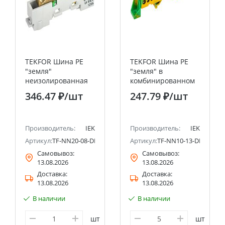
TEKFOR Шина PE
TEKFOR Шина PE
"земля"
"земля" в
неизолированная
комбинированном
на универсальном
DIN-изоляторе
346.47 ₽
/шт
247.79 ₽
/шт
держателе 8х12-8-Ж
"Стойка" 6х9-13-ЖЗ
IEK
IEK
Производитель:
IEK
Производитель:
IEK
Артикул:
TF-NN20-08-DL-K05
Артикул:
TF-NN10-13-DP-K52
Самовывоз:
Самовывоз:
13.08.2026
13.08.2026
Доставка:
Доставка:
13.08.2026
13.08.2026
В наличии
В наличии
шт
шт