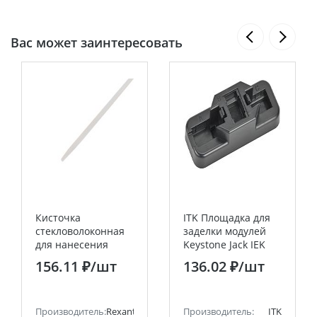
Вас может заинтересовать
Кисточка
ITK Площадка для
стекловолоконная
заделки модулей
для нанесения
Keystone Jack IEK
флюсов 3 мм
156.11 ₽
/шт
136.02 ₽
/шт
REXANT
Производитель:
Rexant
Производитель:
ITK