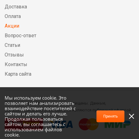
Доставка
Оплата
Акции
Вопрос-ответ
Статьи
Отзывы
Контакты
Карта сайта
Мы используем cookie. Это
позволяет нам анализировать
© DirectElectric, 2026, все права защищены. Данные,
взаимодействие посетителей с
опубликованные на этом сайте не являются публичной офертой.
сайтом и делать его лучше.
Принять
Продолжая пользоваться
сайтом, вы соглашаетесь с
использованием файлов
cookie.