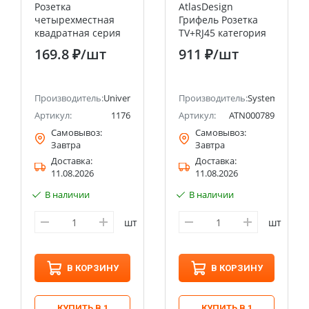
Розетка
AtlasDesign
четырехместная
Грифель Розетка
квадратная серия
TV+RJ45 категория
"Олимп" б/з, о/у,
5E Systeme Electric
169.8 ₽
/шт
911 ₽
/шт
16А, 220В, сосна
(Schneider Electric)
(еврослот)
UNIVERSAL
ectric (ранее Schneider Electric)
Производитель:
Universal
Производитель:
Systeme Electri
Артикул:
1176
Артикул:
ATN000789
Самовывоз:
Самовывоз:
Завтра
Завтра
Доставка:
Доставка:
11.08.2026
11.08.2026
В наличии
В наличии
шт
шт
В КОРЗИНУ
В КОРЗИНУ
КУПИТЬ В 1
КУПИТЬ В 1