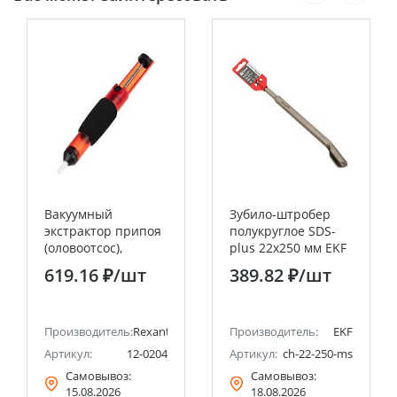
Вакуумный
Зубило-штробер
экстрактор припоя
полукруглое SDS-
(оловоотсос),
plus 22х250 мм EKF
пластик,
Master
619.16 ₽
/шт
389.82 ₽
/шт
прозрачно-
красный REXANT
Производитель:
Rexant
Производитель:
EKF
Артикул:
12-0204
Артикул:
ch-22-250-ms
Самовывоз:
Самовывоз:
15.08.2026
18.08.2026