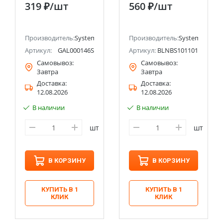
16А, IP20, механизм,
заземляющий
319 ₽
/шт
560 ₽
/шт
быстрозажим.
контакт шт
клем., БЕЛЫЙ
16А+выкл1кл.+выкл
1кл. Systeme
ectric (ранее Schneider Electric)
Производитель:
Systeme Electric (ранее Schneider Electric)
Electric (Schneider
Производитель:
Systeme Electri
Electric)
Артикул:
GAL000146S
Артикул:
BLNBS101101
Самовывоз:
Самовывоз:
Завтра
Завтра
Доставка:
Доставка:
12.08.2026
12.08.2026
В наличии
В наличии
шт
шт
В КОРЗИНУ
В КОРЗИНУ
КУПИТЬ В 1
КУПИТЬ В 1
КЛИК
КЛИК