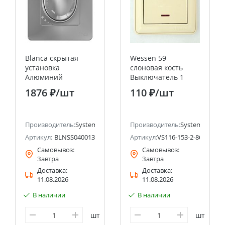
Blanca скрытая
Wessen 59
установка
слоновая кость
Алюминий
Выключатель 1
Светорегулятор
клавишный с
1876 ₽
/шт
110 ₽
/шт
(диммер)
подсветкой 16А
поворотно-
(сх.1) Systeme
нажимной 400Вт
Electric (Schneider
ectric (ранее Schneider Electric)
Systeme Electric
Производитель:
Systeme Electric (ранее Schneider Electric)
Electric)
Производитель:
Systeme Electri
(Schneider Electric)
Артикул:
BLNSS040013
Артикул:
VS116-153-2-86
Самовывоз:
Самовывоз:
Завтра
Завтра
Доставка:
Доставка:
11.08.2026
11.08.2026
В наличии
В наличии
шт
шт