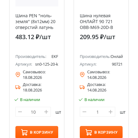
Шина PEN "ноль-
Шина нулевая
земля" (8х12мм) 20
ОНЛАЙТ 90 721
отверстий латунь
OBB-M69-20D-B
крепеж по краям
483.12 ₽
/шт
209.95 ₽
/шт
EKF PROxima
Производитель:
EKF
Производитель:
Онлайт
4
Артикул:
sn0-125-20-k
Артикул:
90721
Самовывоз:
Самовывоз:
18.08.2026
14.08.2026
Доставка:
Доставка:
18.08.2026
14.08.2026
В наличии
В наличии
шт
шт
В КОРЗИНУ
В КОРЗИНУ