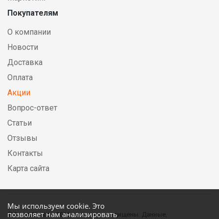
Покупателям
О компании
Новости
Доставка
Оплата
Акции
Вопрос-ответ
Статьи
Отзывы
Контакты
Карта сайта
Мы используем cookie. Это
позволяет нам анализировать
© DirectElectric, 2026, все права защищены. Данные,