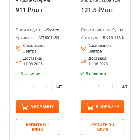
+ компьютерная
250В,16А, скрытой
RJ45, кат. 5Е
установки, с
911 ₽
/шт
121.5 ₽
/шт
Systeme Electric
заземлением, с
(Schneider Electric)
защитными
шторками Systeme
ectric (ранее Schneider Electric)
Производитель:
Systeme Electric (ранее Schneider Electric)
Electric (Schneider
Производитель:
Systeme Electri
Electric)
Артикул:
ATN001489
Артикул:
RN16-113-K
Самовывоз:
Самовывоз:
Завтра
Завтра
Доставка:
Доставка:
11.08.2026
11.08.2026
В наличии
В наличии
шт
шт
В КОРЗИНУ
В КОРЗИНУ
КУПИТЬ В 1
КУПИТЬ В 1
КЛИК
КЛИК