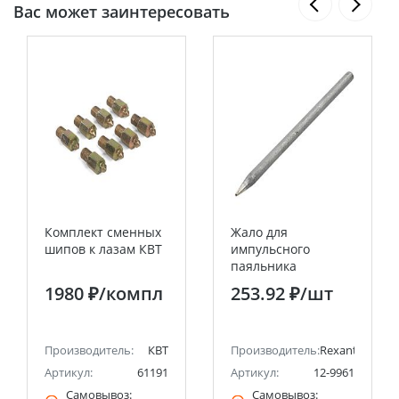
Вас может заинтересовать
Комплект сменных
Жало для
шипов к лазам КВТ
импульсного
паяльника
долговечное
1980 ₽
/компл
253.92 ₽
/шт
Ø3,8мм, тип конус,
блистер REXANT
Производитель:
КВТ
Производитель:
Rexant
Артикул:
61191
Артикул:
12-9961
Самовывоз:
Самовывоз: