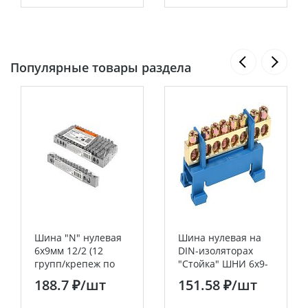
Популярные товары раздела
Шина "N" нулевая
Шина нулевая на
6х9мм 12/2 (12
DIN-изоляторах
групп/крепеж по
"Стойка" ШНИ 6х9-
краям)
8-С-С IEK
188.7 ₽
/шт
151.58 ₽
/шт
никелированная
инд. стикер TDM