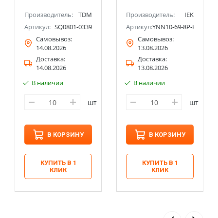
Производитель:
TDM
Производитель:
IEK
2
Артикул:
SQ0801-0339
Артикул:
YNN10-69-8P-K07
Самовывоз:
Самовывоз:
14.08.2026
13.08.2026
Доставка:
Доставка:
14.08.2026
13.08.2026
В наличии
В наличии
шт
шт
В КОРЗИНУ
В КОРЗИНУ
КУПИТЬ В 1
КУПИТЬ В 1
КЛИК
КЛИК