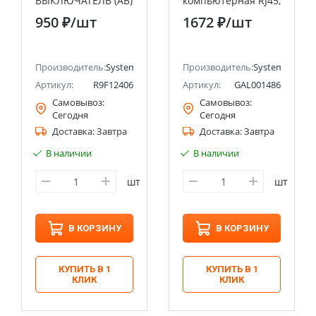
ВЫКЛЮЧАТЕЛЬ (АВ)
компьютерная RJ45,
С 6А 4P 6000A
кат. 6A, механизм
950 ₽
/шт
1672 ₽
/шт
Systeme Electric
Systeme Electric
(Schneider Electric)
(Schneider Electric)
ectric (ранее Schneider Electric)
Производитель:
Systeme Electric (ранее Schneider Electric)
Производитель:
Systeme Electri
Артикул:
R9F12406
Артикул:
GAL001486
Самовывоз:
Самовывоз:
Сегодня
Сегодня
Доставка:
Завтра
Доставка:
Завтра
В наличии
В наличии
шт
шт
В КОРЗИНУ
В КОРЗИНУ
КУПИТЬ В 1
КУПИТЬ В 1
КЛИК
КЛИК