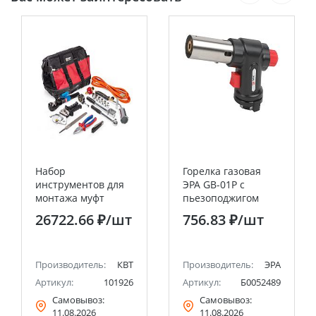
Набор
Горелка газовая
инструментов для
ЭРА GB-01P с
монтажа муфт
пьезоподжигом
НИМ-70, 8
установка на
26722.66 ₽
/шт
756.83 ₽
/шт
предметов в сумке
баллон
(КВТ)
Производитель:
КВТ
Производитель:
ЭРА
Артикул:
101926
Артикул:
Б0052489
Самовывоз:
Самовывоз:
11.08.2026
11.08.2026