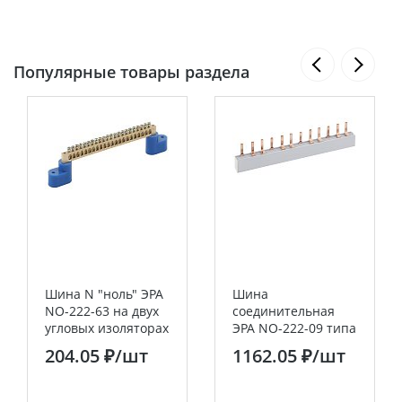
Популярные товары раздела
Шина N "ноль" ЭРА
Шина
NO-222-63 на двух
соединительная
угловых изоляторах
ЭРА NO-222-09 типа
ШНИ-6х9-22-У2-
PIN для 4-ф
204.05 ₽
/шт
1162.05 ₽
/шт
синий
нагрузки 63А 54
мод. (10/20/4