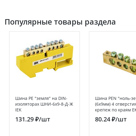
Популярные товары раздела
Шина PE "земля" на DIN-
Шина PEN "ноль-зе
изоляторах ШНИ-6х9-8-Д-Ж
(6х9мм) 4 отверсти
IEK
крепеж по краям E
PROxima
131.29 ₽
/шт
80.24 ₽
/шт