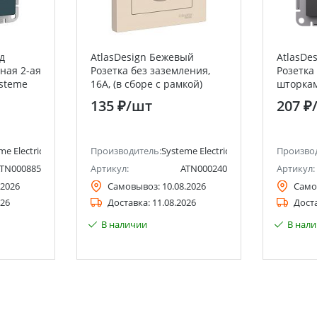
д
AtlasDesign Бежевый
AtlasDe
ная 2-ая
Розетка без заземления,
Розетка
ysteme
16А, (в сборе с рамкой)
шторкам
lectric)
Systeme Electric (Schneider
Systeme 
135 ₽
/шт
207 ₽
Electric)
Electric)
me Electric (ранее Schneider Electric)
Производитель:
Systeme Electric (ранее Schneider Ele
Произво
TN000885
Артикул:
ATN000240
Артикул:
.2026
Самовывоз:
10.08.2026
Само
026
Доставка:
11.08.2026
Дост
В наличии
В нал