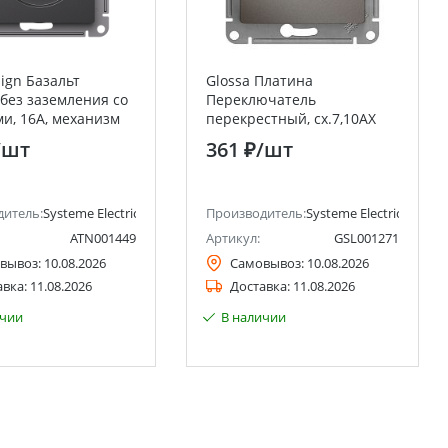
sign Базальт
Glossa Платина
 без заземления со
Переключатель
и, 16А, механизм
перекрестный, сх.7,10AX
Electric (Schneider
Systeme Electric (Schneider
/шт
361 ₽
/шт
Electric)
ctric)
дитель:
Systeme Electric (ранее Schneider Electric)
Производитель:
Systeme Electric (ранее 
ATN001449
Артикул:
GSL001271
вывоз:
10.08.2026
Самовывоз:
10.08.2026
авка:
11.08.2026
Доставка:
11.08.2026
ичии
В наличии