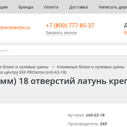
кции
Бренды
Оплата
Доставка
Написать дир
+7 (800) 777-85-37
Д
irectelectric.ru
з
Заказать звонок
е блоки и нулевые шины
Клеммные блоки и нулевые шины
о центру EKF PROxima (sn0-63-18)
мм) 18 отверстий латунь кре
Артикул:
sn0-63-18
Производитель:
EKF