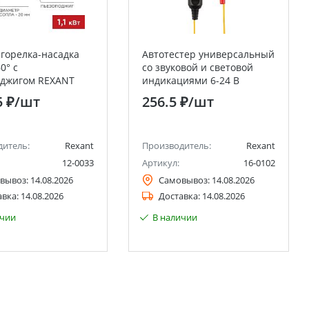
 горелка-насадка
Автотестер универсальный
0° с
со звуковой и световой
оджигом REXANT
индикациями 6-24 В
REXANT
5 ₽
/шт
256.5 ₽
/шт
дитель:
Rexant
Производитель:
Rexant
12-0033
Артикул:
16-0102
вывоз:
14.08.2026
Самовывоз:
14.08.2026
авка:
14.08.2026
Доставка:
14.08.2026
ичии
В наличии