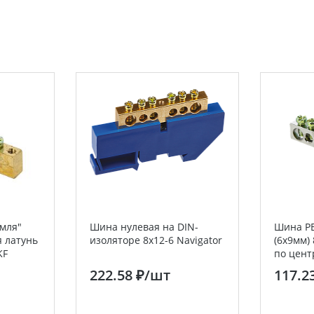
мля"
Шина нулевая на DIN-
Шина PE
я латунь
изоляторе 8х12-6 Navigator
(6x9мм)
KF
по цент
222.58 ₽
/шт
117.2