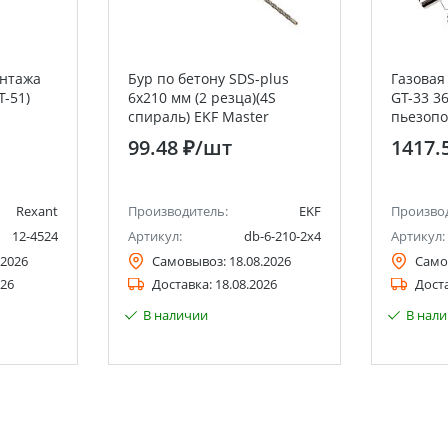
онтажа
Бур по бетону SDS-plus
Газовая
T-51)
6х210 мм (2 резца)(4S
GT-33 36
спираль) EKF Master
пьезоп
99.48 ₽
/шт
1417.
Rexant
Производитель:
EKF
Произво
12-4524
Артикул:
db-6-210-2x4
Артикул:
.2026
Самовывоз:
18.08.2026
Само
026
Доставка:
18.08.2026
Дост
В наличии
В нал