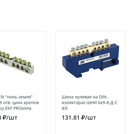
N "ноль-земля"
Шина нулевая на DIN-
 8 отв. цинк крепеж
изоляторах ШНИ 6х9-8-Д-С
ру EKF PROxima
IEK
3 ₽
/шт
131.81 ₽
/шт