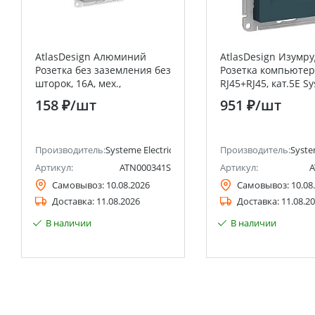
AtlasDesign Алюминий
AtlasDesign Изумру
Розетка без заземления без
Розетка компьютер
шторок, 16А, мех.,
RJ45+RJ45, кат.5E S
быстрозажим. клемм
Electric (Schneider E
158 ₽
/шт
951 ₽
/шт
анее Schneider Electric)
Производитель:
Systeme Electric (ранее Schneider Electric)
Производитель:
Syste
Артикул:
ATN000341S
Артикул:
A
Самовывоз:
10.08.2026
Самовывоз:
10.08
Доставка:
11.08.2026
Доставка:
11.08.2
В наличии
В наличии