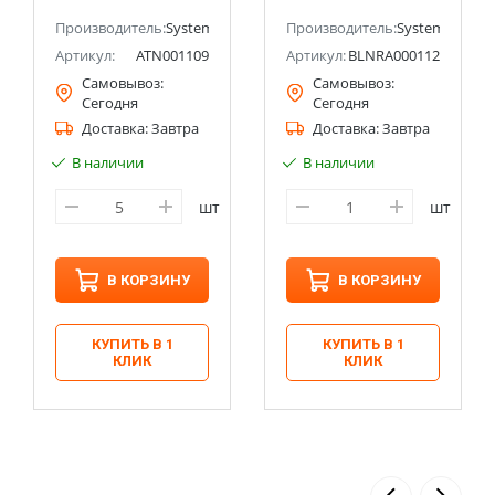
Electric (Schneider
Systeme Electric
ectric (ранее Schneider Electric)
Electric)
Производитель:
Systeme Electric (ранее Schneider Electric)
(Schneider Electric)
Производитель:
Systeme Electri
Артикул:
ATN001109
Артикул:
BLNRA000112
Самовывоз:
Самовывоз:
Сегодня
Сегодня
Доставка:
Завтра
Доставка:
Завтра
В наличии
В наличии
шт
шт
В КОРЗИНУ
В КОРЗИНУ
КУПИТЬ В 1
КУПИТЬ В 1
КЛИК
КЛИК