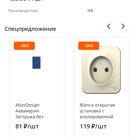
Производитель:
IEK
Спецпредложение
-48%
-34%
AtlasDesign
Blanca открытая
Аквамарин
установка с
Заглушка без
изолированной
суппорта для
пластиной
81 ₽
/шт
119 ₽
/шт
многопостовых
Молочный Розетка
рамок Systeme
без заземления 16А