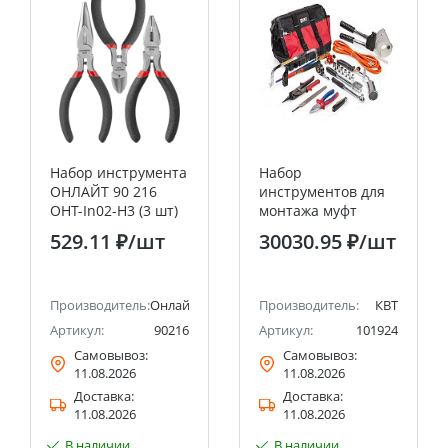
Набор инструмента
Набор
ОНЛАЙТ 90 216
инструментов для
OHT-In02-H3 (3 шт)
монтажа муфт
НИМ-2 «Бумага +
529.11 ₽
/шт
30030.95 ₽
/шт
Винил» 10
предметов в сумке
КВТ
Производитель:
Онлайт
Производитель:
КВТ
Артикул:
90216
Артикул:
101924
Самовывоз:
Самовывоз:
11.08.2026
11.08.2026
Доставка:
Доставка:
11.08.2026
11.08.2026
В наличии
В наличии