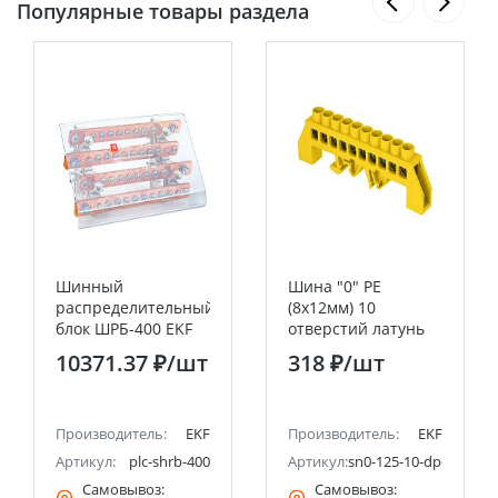
Популярные товары раздела
Шинный
Шина "0" РЕ
распределительный
(8х12мм) 10
блок ШРБ-400 EKF
отверстий латунь
PROxima
желтый
10371.37 ₽
/шт
318 ₽
/шт
нейлоновый корпус
комбинированный
EKF PROxima
Производитель:
EKF
Производитель:
EKF
Артикул:
plc-shrb-400
Артикул:
sn0-125-10-dpe
Самовывоз:
Самовывоз: