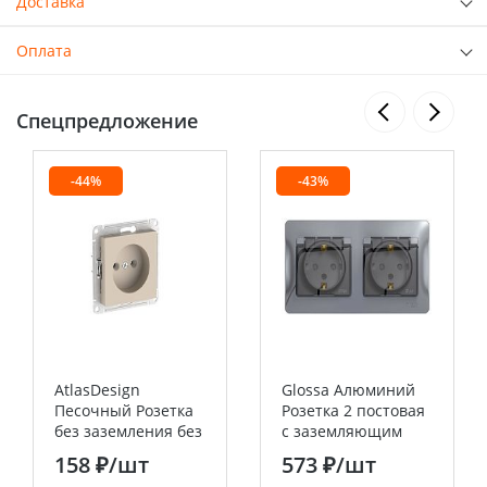
Доставка
Оплата
Спецпредложение
-44%
-43%
AtlasDesign
Glossa Алюминий
Песочный Розетка
Розетка 2 постовая
без заземления без
с заземляющим
шторок, 16А, мех.,
контактом, со
158 ₽
/шт
573 ₽
/шт
быстрозажим.
шторками (в сборе