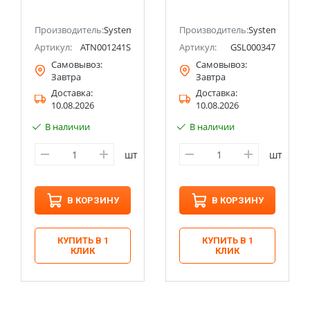
клемм
с рамкой), IP44
Systeme Electric
ectric (ранее Schneider Electric)
Производитель:
Systeme Electric (ранее Schneider Electric)
(Schneider Electric)
Производитель:
Systeme Electri
Артикул:
ATN001241S
Артикул:
GSL000347
Самовывоз:
Самовывоз:
Завтра
Завтра
Доставка:
Доставка:
10.08.2026
10.08.2026
В наличии
В наличии
шт
шт
В КОРЗИНУ
В КОРЗИНУ
КУПИТЬ В 1
КУПИТЬ В 1
КЛИК
КЛИК