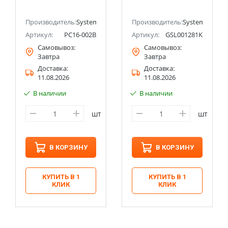
Electric (Schneider
Electric)
Electric)
ectric (ранее Schneider Electric)
Производитель:
Systeme Electric (ранее Schneider Electric)
Производитель:
Systeme Electri
Артикул:
PC16-002B
Артикул:
GSL001281K
Самовывоз:
Самовывоз:
Завтра
Завтра
Доставка:
Доставка:
11.08.2026
11.08.2026
В наличии
В наличии
шт
шт
В КОРЗИНУ
В КОРЗИНУ
КУПИТЬ В 1
КУПИТЬ В 1
КЛИК
КЛИК