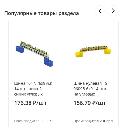
Популярные товары раздела
Шина "0" N (6x9мм)
Шина нулевая TS-
14 отв. цинк 2
0609B 6х9 14 отв.
синих угловых
на угловых
изолятора EKF
изоляторах жел.
176.38 ₽
/шт
156.79 ₽
/шт
PROxima
ЭНЕРГИЯ
Производитель:
EKF
Производитель:
Энергия