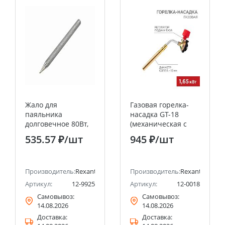
Жало для
Газовая горелка-
паяльника
насадка GT-18
долговечное 80Вт,
(механическая с
Ø6,8мм, тип конус,
регулятором)
535.57 ₽
/шт
945 ₽
/шт
блистер REXANT
паяльного типа
REXANT
ав
Производитель:
Rexant
Производитель:
Rexant
Артикул:
12-9925
Артикул:
12-0018
Самовывоз:
Самовывоз:
14.08.2026
14.08.2026
Доставка:
Доставка: