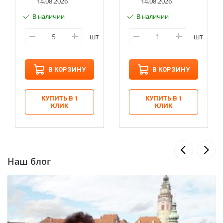
14.08.2026
14.08.2026
В наличии
В наличии
к
шт
шт
В КОРЗИНУ
В КОРЗИНУ
КУПИТЬ В 1
КУПИТЬ В 1
КЛИК
КЛИК
Наш блог