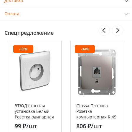
Доставка
Оплата
Спецпредложение
-53%
-34%
ЭТЮД скрытая
Glossa Платина
установка Белый
Розетка
Розетка одинарная
компьютерная RJ45
без заземления со
кат.5E Systeme
99 ₽
/шт
806 ₽
/шт
шторками Systeme
Electric (Schneider