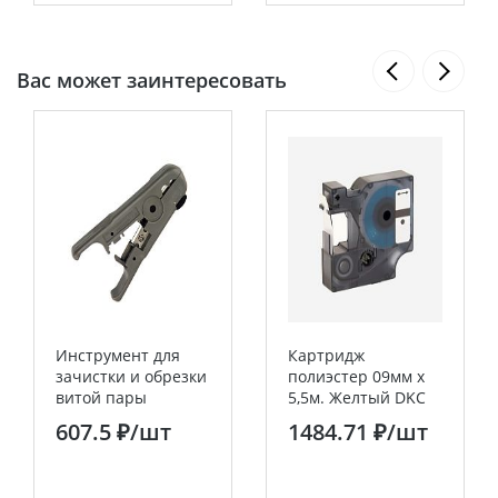
Вас может заинтересовать
Инструмент для
Картридж
зачистки и обрезки
полиэстер 09мм х
витой пары
5,5м. Желтый DKC
PROconnect HT-S-
607.5 ₽
/шт
1484.71 ₽
/шт
501B