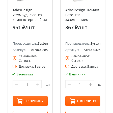
AtlasDesign
AtlasDesign Жемчуг
Изумруд Розетка
Розеткас
компьютерная 2-ая
заземлением
RJ45+RJ45, кат.5E
двойная,со
951 ₽
/шт
367 ₽
/шт
Systeme Electric
шторками, 16А, (в
(Schneider Electric)
сборе с рамкой)
Systeme Electric
ectric (ранее Schneider Electric)
Производитель:
Systeme Electric (ранее Schneider Electric)
(Schneider Electric)
Производитель:
Systeme Electri
Артикул:
ATN000885
Артикул:
ATN000426
Самовывоз:
Самовывоз:
Сегодня
Сегодня
Доставка:
Завтра
Доставка:
Завтра
В наличии
В наличии
шт
шт
В КОРЗИНУ
В КОРЗИНУ