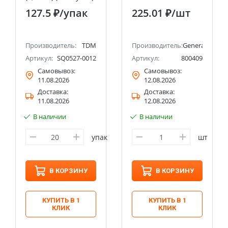
TDM
пров., прозрачная
127.5 ₽
/упак
225.01 ₽
/шт
компактная,
блистер 5шт
General
Производитель:
TDM
Производитель:
General Lighti
Артикул:
SQ0527-0012
Артикул:
800409
Самовывоз:
Самовывоз:
11.08.2026
12.08.2026
Доставка:
Доставка:
11.08.2026
12.08.2026
В наличии
В наличии
упак
шт
В КОРЗИНУ
В КОРЗИНУ
КУПИТЬ В 1
КУПИТЬ В 1
КЛИК
КЛИК