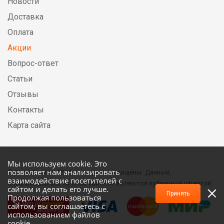
Новости
Доставка
Оплата
Акции
Вопрос-ответ
Статьи
Отзывы
Контакты
Карта сайта
Мы используем cookie. Это
позволяет нам анализировать
© DirectElectric, 2026, все права защищены. Данные,
взаимодействие посетителей с
опубликованные на этом сайте не являются публичной офертой.
сайтом и делать его лучше.
Принять
Продолжая пользоваться
сайтом, вы соглашаетесь с
использованием файлов
cookie.