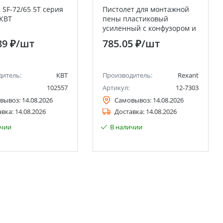
 SF-72/65 5T серия
Пистолет для монтажной
КВТ
пены пластиковый
усиленный с конфузором и
регулировкой-трещоткой
89 ₽
/шт
785.05 ₽
/шт
REXANT
дитель:
КВТ
Производитель:
Rexant
102557
Артикул:
12-7303
вывоз:
14.08.2026
Самовывоз:
14.08.2026
авка:
14.08.2026
Доставка:
14.08.2026
ичии
В наличии