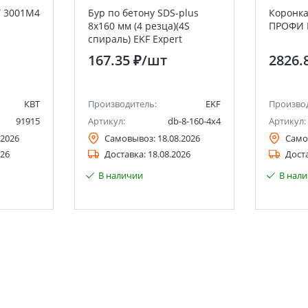
Т 3001М4
Бур по бетону SDS-plus
Коронка
8х160 мм (4 резца)(4S
ПРОФИ 
спираль) EKF Expert
167.35 ₽
/шт
2826.
КВТ
Производитель:
EKF
Произво
91915
Артикул:
db-8-160-4x4
Артикул:
.2026
Самовывоз:
18.08.2026
Само
026
Доставка:
18.08.2026
Дост
В наличии
В нал