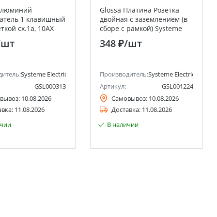
 Алюминий
Glossa Платина Розетка
атель 1 клавишный
двойная с заземлением (в
ткой сх.1а, 10АХ
сборе с рамкой) Systeme
Electric (Schneider
Electric (Schneider Electric)
/шт
348 ₽
/шт
ctric)
дитель:
Systeme Electric (ранее Schneider Electric)
Производитель:
Systeme Electric (ранее 
GSL000313
Артикул:
GSL001224
вывоз:
10.08.2026
Самовывоз:
10.08.2026
авка:
11.08.2026
Доставка:
11.08.2026
ичии
В наличии