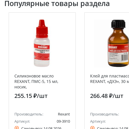
Популярные товары раздела
Силиконовое масло
Клей для пластмас
REXANT, ПМС-5, 15 мл,
REXANT, «ДХЭ», 30 
носик,
(Полиметилсилоксан)
255.15 ₽
/шт
266.48 ₽
/шт
Производитель:
Rexant
Производитель:
Артикул:
09-3910
Артикул:
Самовывоз:
14.08.2026
Самовывоз:
14.08