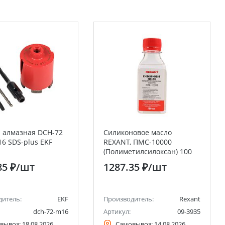
 алмазная DCH-72
Силиконовое масло
16 SDS-plus EKF
REXANT, ПМС-10000
(Полиметилсилоксан) 100
мл
85 ₽
/шт
1287.35 ₽
/шт
дитель:
EKF
Производитель:
Rexant
dch-72-m16
Артикул:
09-3935
вывоз:
18.08.2026
Самовывоз:
14.08.2026