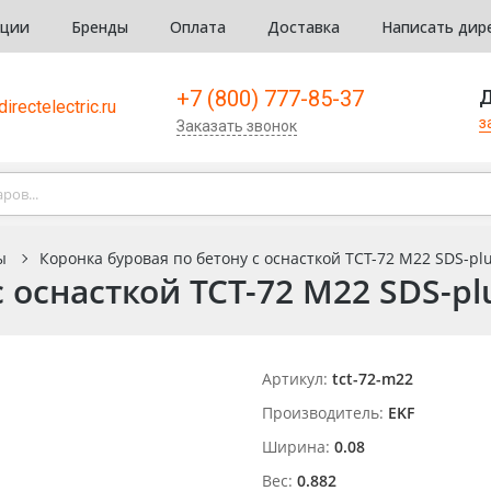
кции
Бренды
Оплата
Доставка
Написать дир
+7 (800) 777-85-37
Д
irectelectric.ru
з
Заказать звонок
ы
Коронка буровая по бетону с оснасткой TCT-72 М22 SDS-plus
 оснасткой TCT-72 М22 SDS-plu
Артикул:
tct-72-m22
Производитель:
EKF
Ширина:
0.08
Вес:
0.882