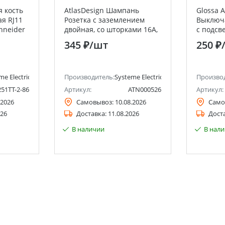
я кость
AtlasDesign Шампань
Glossa
я RJ11
Розетка с заземлением
Выключ
chneider
двойная, со шторками 16А,
с подсве
(в сборе с рамкой) Systeme
Systeme 
345 ₽
/шт
250 ₽
Electric (Schneider Electric)
Electric)
me Electric (ранее Schneider Electric)
Производитель:
Systeme Electric (ранее Schneider Ele
Произво
251TT-2-86
Артикул:
ATN000526
Артикул:
.2026
Самовывоз:
10.08.2026
Само
026
Доставка:
11.08.2026
Дост
В наличии
В нал