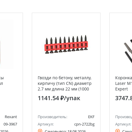
сы
Гвозди по бетону, металлу,
Коронка
мл
кирпичу (тип CN) диаметр
Laser M
2.7 мм длина 22 мм (1000
Expert
шт.)
1141.54 ₽
/упак
3747.
Rexant
Производитель:
EKF
Произво
09-3967
Артикул:
cpn-2722bg
Артикул:
.2026
Самовывоз:
18.08.2026
Само