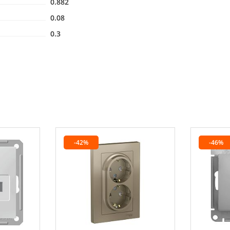
0.882
0.08
0.3
-42%
-46%