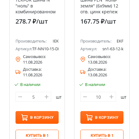
"ноль" в
земля" (6x9мм) 12
комбинированном
отв. цинк крепеж
DIN-изоляторе
по краям EKF
278.7 ₽
/шт
167.75 ₽
/шт
"Стойка" 6х9-15-С
IEK
Производитель:
IEK
Производитель:
EKF
Артикул:
TF-NN10-15-DP-K07
Артикул:
sn1-63-12-k
Самовывоз:
Самовывоз:
11.08.2026
13.08.2026
Доставка:
Доставка:
11.08.2026
13.08.2026
В наличии
В наличии
шт
шт
В КОРЗИНУ
В КОРЗИНУ
КУПИТЬ В 1
КУПИТЬ В 1