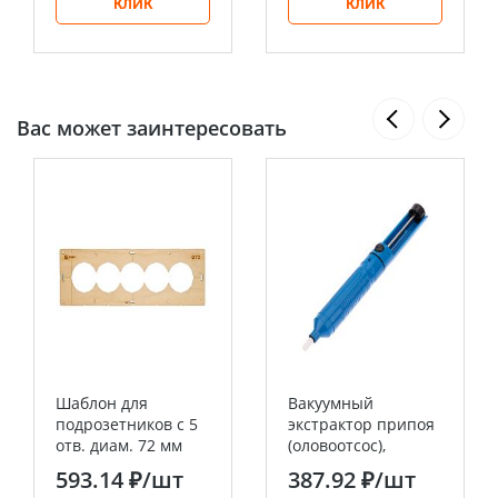
КЛИК
КЛИК
Вас может заинтересовать
Шаблон для
Вакуумный
подрозетников c 5
экстрактор припоя
отв. диам. 72 мм
(оловоотсос),
EKF Expert
пластик REXANT
593.14 ₽
/шт
387.92 ₽
/шт