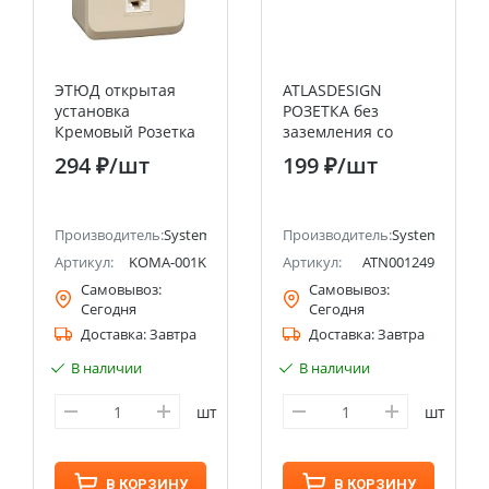
ЭТЮД открытая
ATLASDESIGN
установка
РОЗЕТКА без
Кремовый Розетка
заземления со
компьютерная RJ45
шторками, 16А,
294 ₽
/шт
199 ₽
/шт
кат.5E Systeme
механизм,
Electric (Schneider
ПЕСОЧНЫЙ
Electric)
Systeme Electric
ectric (ранее Schneider Electric)
Производитель:
Systeme Electric (ранее Schneider Electric)
(Schneider Electric)
Производитель:
Systeme Electri
Артикул:
KOMA-001K
Артикул:
ATN001249
Самовывоз:
Самовывоз:
Сегодня
Сегодня
Доставка:
Завтра
Доставка:
Завтра
В наличии
В наличии
шт
шт
В КОРЗИНУ
В КОРЗИНУ