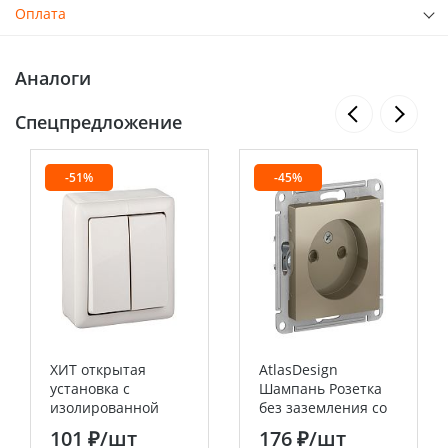
Оплата
Аналоги
Спецпредложение
-51%
-45%
ХИТ открытая
AtlasDesign
установка с
Шампань Розетка
изолированной
без заземления со
платиной Белый
шторками 16А
101 ₽
/шт
176 ₽
/шт
Выключатель 2
Systeme Electric