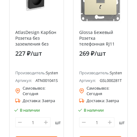
AtlasDesign Карбон
Glossa Бежевый
Розетка без
Розетка
заземления без
телефонная RJ11
шторок, 16А, мех.,
Systeme Electric
227 ₽
/шт
269 ₽
/шт
быстрозажим.
(Schneider Electric)
клемм
ectric (ранее Schneider Electric)
Производитель:
Systeme Electric (ранее Schneider Electric)
Производитель:
Systeme Electri
Артикул:
ATN001041S
Артикул:
GSL000281T
Самовывоз:
Самовывоз:
Сегодня
Сегодня
Доставка:
Завтра
Доставка:
Завтра
В наличии
В наличии
шт
шт