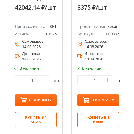
НИМ-3 «Сшитик» 9
42042.14 ₽
/шт
3375 ₽
/шт
предметов в сумке
(КВТ)
Производитель:
КВТ
Производитель:
Rexant
Артикул:
101925
Артикул:
11-0992
Самовывоз:
Самовывоз:
14.08.2026
14.08.2026
Доставка:
Доставка:
14.08.2026
14.08.2026
В наличии
В наличии
шт
шт
В КОРЗИНУ
В КОРЗИНУ
КУПИТЬ В 1
КУПИТЬ В 1
КЛИК
КЛИК