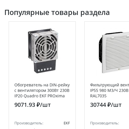
Популярные товары раздела
Обогреватель на DIN-рейку
Фильтрующий вен
с вентилятором 300Вт 230В
IP55 980 M3/Ч 230В
IP20 Quadro EKF PROxima
RAL7035
9071.93 ₽
/шт
30744 ₽
/шт
Производитель:
EKF
Производитель: