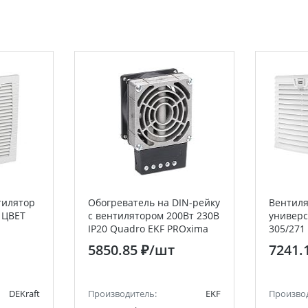
тилятор
Обогреватель на DIN-рейку
Вентиля
 ЦВЕТ
с вентилятором 200Вт 230В
универ
IP20 Quadro EKF PROxima
305/271
IP54 TD
5850.85 ₽
/шт
7241.
DEKraft
Производитель:
EKF
Произво