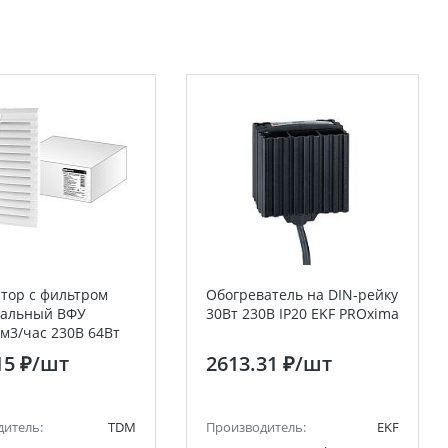
тор с фильтром
Обогреватель на DIN-рейку
сальный ВФУ
30Вт 230В IP20 EKF PROxima
 м3/час 230В 64Вт
M
15 ₽
/шт
2613.31 ₽
/шт
дитель:
TDM
Производитель:
EKF