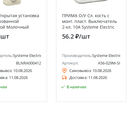
открытая установка
ПРИМА О/У Сл. кость с
рованной
монт. пласт. Выключатель
ной Молочный
2-кл. 10А Systeme Electric
4-ая без
(Schneider Electric)
/шт
56.2 ₽
/шт
ния 16А Systeme
(Schneider Electric)
ctric)
дитель:
Systeme Electric (ранее Schneider Electric)
Производитель:
Systeme Electric (ранее 
BLNRA000412
Артикул:
A56-029M-SI
вывоз:
10.08.2026
Самовывоз:
10.08.2026
авка:
11.08.2026
Доставка:
11.08.2026
ичии
В наличии