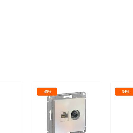
-45%
-34%