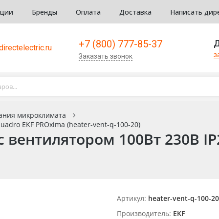
кции
Бренды
Оплата
Доставка
Написать дир
+7 (800) 777-85-37
Д
irectelectric.ru
з
Заказать звонок
ания микроклимата
uadro EKF PROxima (heater-vent-q-100-20)
с вентилятором 100Вт 230В I
Артикул:
heater-vent-q-100-20
Производитель:
EKF