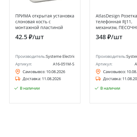
ПРИМА открытая установка
AtlasDesign Розетк
слоновая кость с
телефонная RJ11,
монтажной пластиной
механизм, ПЕСОЧ
Выключатель 1 клавишный
Systeme Electric (S
42.5 ₽
/шт
348 ₽
/шт
6А (оптовая упаковка)
Electric)
Systeme Electric (Schneider
Electric)
анее Schneider Electric)
Производитель:
Systeme Electric (ранее Schneider Electric)
Производитель:
Syste
Артикул:
A16-051M-S
Артикул:
A
Самовывоз:
10.08.2026
Самовывоз:
10.08
Доставка:
11.08.2026
Доставка:
11.08.2
В наличии
В наличии