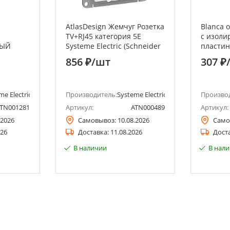
а
AtlasDesign Жемчуг Розетка
Blanca 
TV+RJ45 категория 5E
с изоли
НЫЙ
Systeme Electric (Schneider
пласти
chneider
Electric)
Розетка 
856 ₽
/шт
307 ₽
заземле
Electric 
me Electric (ранее Schneider Electric)
Производитель:
Systeme Electric (ранее Schneider Ele
Произво
TN001281
Артикул:
ATN000489
Артикул:
.2026
Самовывоз:
10.08.2026
Само
026
Доставка:
11.08.2026
Дост
В наличии
В нал