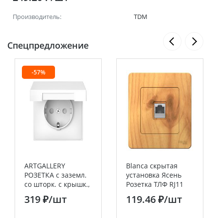
Производитель:
TDM
Спецпредложение
-57%
ARTGALLERY
Blanca скрытая
РОЗЕТКА с заземл.
установка Ясень
со шторк. с крышк.,
Розетка ТЛФ RJ11
16А, IP20, механизм,
Systeme Electric
319 ₽
/шт
119.46 ₽
/шт
быстрозажим.
(Schneider Electric)
клем., БЕЛЫЙ