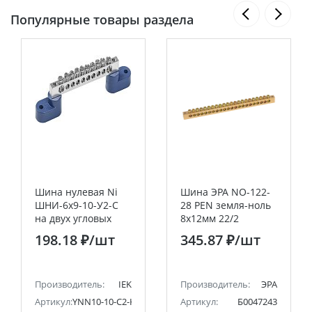
Популярные товары раздела
Шина нулевая Ni
Шина ЭРА NO-122-
ШНИ-6х9-10-У2-С
28 PEN земля-ноль
на двух угловых
8х12мм 22/2
изоляторах IEK
латунная крепеж
198.18 ₽
/шт
345.87 ₽
/шт
по краям
Производитель:
IEK
Производитель:
ЭРА
Артикул:
YNN10-10-C2-K07-N
Артикул:
Б0047243