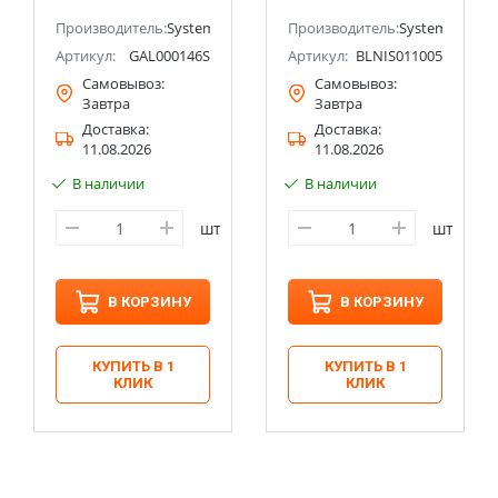
ectric (ранее Schneider Electric)
Производитель:
Systeme Electric (ранее Schneider Electric)
Производитель:
Systeme Electri
Артикул:
GAL000146S
Артикул:
BLNIS011005
Самовывоз:
Самовывоз:
Завтра
Завтра
Доставка:
Доставка:
11.08.2026
11.08.2026
В наличии
В наличии
шт
шт
В КОРЗИНУ
В КОРЗИНУ
КУПИТЬ В 1
КУПИТЬ В 1
КЛИК
КЛИК