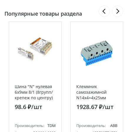
Популярные товары раздела
Шина "N" нулевая
Клеммник
6х9мм 8/1 (8групп/
самозажимной
крепеж по центру)
N14х4+4х25мм
инд. стикер TDM
ZK144B 1 5.93 29.65
98.6 ₽
/шт
1928.67 ₽
/шт
ABB
Производитель:
TDM
Производитель:
ABB