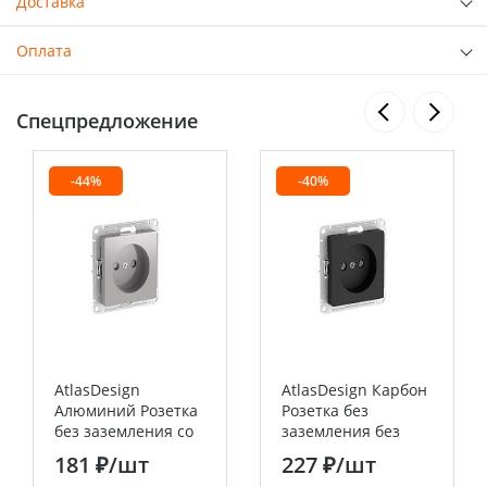
Доставка
Оплата
Спецпредложение
-44%
-40%
AtlasDesign
AtlasDesign Карбон
Алюминий Розетка
Розетка без
без заземления со
заземления без
шторками, 16А,
шторок, 16А, мех.,
181 ₽
/шт
227 ₽
/шт
мех., быстрозажим.
быстрозажим.