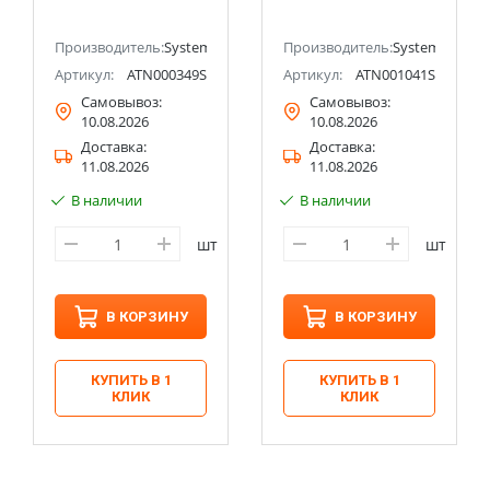
клемм
клемм
ectric (ранее Schneider Electric)
Производитель:
Systeme Electric (ранее Schneider Electric)
Производитель:
Systeme Electri
Артикул:
ATN000349S
Артикул:
ATN001041S
Самовывоз:
Самовывоз:
10.08.2026
10.08.2026
Доставка:
Доставка:
11.08.2026
11.08.2026
В наличии
В наличии
шт
шт
В КОРЗИНУ
В КОРЗИНУ
КУПИТЬ В 1
КУПИТЬ В 1
КЛИК
КЛИК