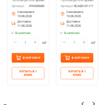
ectric (ранее Schneider Electric)
Производитель:
Systeme Electric (ранее Schneider Electric)
1кл. Systeme
Производитель:
Systeme Electri
Electric (Schneider
Артикул:
ATN000689
Артикул:
BLNBS101111
Electric)
Самовывоз:
Самовывоз:
10.08.2026
10.08.2026
Доставка:
Доставка:
11.08.2026
11.08.2026
В наличии
В наличии
шт
шт
В КОРЗИНУ
В КОРЗИНУ
КУПИТЬ В 1
КУПИТЬ В 1
КЛИК
КЛИК