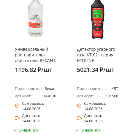
Универсальный
Детектор угарного
растворитель-
газа КТ 621 серия
очиститель REXANT,
ECOLINE
«Калоша», 1 л
1196.82 ₽
/шт
5021.34 ₽
/шт
(Нефрас-с2-80/120)
Производитель:
Rexant
Производитель:
КВТ
Артикул:
09-4130
Артикул:
101568
Самовывоз:
Самовывоз:
14.08.2026
14.08.2026
Доставка:
Доставка:
14.08.2026
14.08.2026
В наличии
В наличии