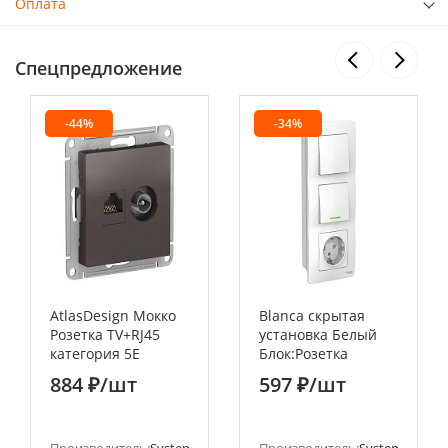
Оплата
Спецпредложение
-44%
-34%
AtlasDesign Мокко
Blanca скрытая
Розетка TV+RJ45
установка Белый
категория 5E
Блок:Розетка
Systeme Electric
заземляющий
884 ₽
/шт
597 ₽
/шт
(Schneider Electric)
контакт шт
16А+выкл 1кл.с
подсветкой+выкл