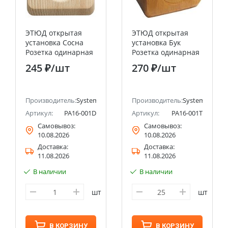
ЭТЮД открытая
ЭТЮД открытая
установка Сосна
установка Бук
Розетка одинарная
Розетка одинарная
без заземления
без заземления
245 ₽
/шт
270 ₽
/шт
Systeme Electric
Systeme Electric
(Schneider Electric)
(Schneider Electric)
ectric (ранее Schneider Electric)
Производитель:
Systeme Electric (ранее Schneider Electric)
Производитель:
Systeme Electri
Артикул:
PA16-001D
Артикул:
PA16-001T
Самовывоз:
Самовывоз:
10.08.2026
10.08.2026
Доставка:
Доставка:
11.08.2026
11.08.2026
В наличии
В наличии
шт
шт
В КОРЗИНУ
В КОРЗИНУ