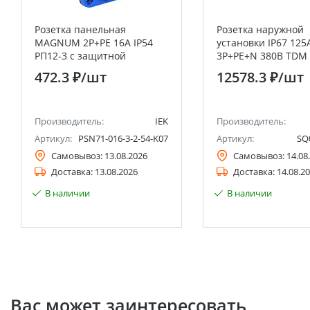
Розетка панельная
Розетка наружной
MAGNUM 2P+PE 16А IP54
установки IP67 125
РП12-3 с защитной
3Р+РЕ+N 380В TDM
крышкой с заземлением
472.3 ₽
/шт
12578.3 ₽
/шт
синяя IEK
Производитель:
IEK
Производитель:
Артикул:
PSN71-016-3-2-54-K07
Артикул:
SQ
Самовывоз:
13.08.2026
Самовывоз:
14.08
Доставка:
13.08.2026
Доставка:
14.08.2
В наличии
В наличии
Вас может заинтересовать