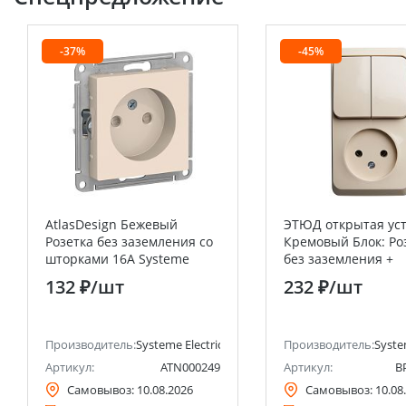
-37%
-45%
AtlasDesign Бежевый
ЭТЮД открытая ус
Розетка без заземления со
Кремовый Блок: Ро
шторками 16А Systeme
без заземления +
Electric (Schneider Electric)
Выключатель 2кл
132 ₽
/шт
232 ₽
/шт
Systeme Electric (S
Electric)
анее Schneider Electric)
Производитель:
Systeme Electric (ранее Schneider Electric)
Производитель:
Syste
Артикул:
ATN000249
Артикул:
B
Самовывоз:
10.08.2026
Самовывоз:
10.08