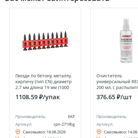
Гвозди по бетону, металлу,
Очиститель
кирпичу (тип CN) диаметр
универсальный RE
2.7 мм длина 19 мм (1000
200 мл, с распыли
шт.)
(Абсолютированный
1108.59 ₽
/упак
376.65 ₽
/шт
Производитель:
EKF
Производитель:
Артикул:
cpn-2719bg
Артикул:
Самовывоз:
18.08.2026
Самовывоз:
14.08