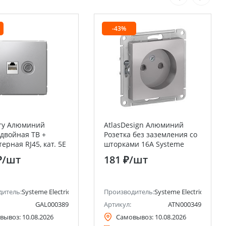
-43%
ery Алюминий
AtlasDesign Алюминий
 двойная ТВ +
Розетка без заземления со
ерная RJ45, кат. 5Е
шторками 16А Systeme
Electric (Schneider
Electric (Schneider Electric)
₽
/шт
181 ₽
/шт
ctric)
дитель:
Systeme Electric (ранее Schneider Electric)
Производитель:
Systeme Electric (ранее 
GAL000389
Артикул:
ATN000349
вывоз:
10.08.2026
Самовывоз:
10.08.2026