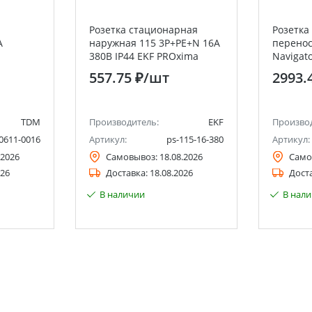
Розетка стационарная
Розетка
А
наружная 115 3Р+РЕ+N 16А
перенос
380В IP44 EKF PROxima
Navigat
557.75 ₽
/шт
2993.
TDM
Производитель:
EKF
Произво
0611-0016
Артикул:
ps-115-16-380
Артикул:
.2026
Самовывоз:
18.08.2026
Само
026
Доставка:
18.08.2026
Дост
В наличии
В нал