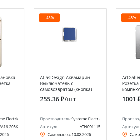
-48%
-48%
тановка
AtlasDesign Аквамарин
ArtGall
зетка
Выключатель с
Розетка
самовозвратом (кнопка)
компьют
авишный
сх.1, 10АХ Systeme Electric
Systeme 
255.36 ₽
/шт
1001 
chneider
(Schneider Electric)
Electric)
me Electric (ранее Schneider Electric)
Производитель:
Systeme Electric (ранее Schneider Ele
Произво
PA16-205K
Артикул:
ATN001115
Артикул:
.2026
Самовывоз:
10.08.2026
Само