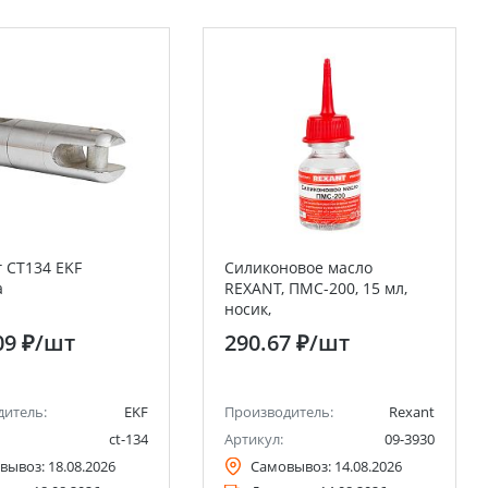
 CT134 EKF
Силиконовое масло
a
REXANT, ПМС-200, 15 мл,
носик,
(Полиметилсилоксан)
09 ₽
/шт
290.67 ₽
/шт
дитель:
EKF
Производитель:
Rexant
ct-134
Артикул:
09-3930
вывоз:
18.08.2026
Самовывоз:
14.08.2026