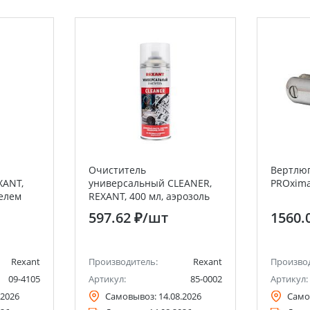
Очиститель
Вертлюг
XANT,
универсальный CLEANER,
PROxim
телем
REXANT, 400 мл, аэрозоль
 99,7%)
597.62 ₽
/шт
1560.
Rexant
Производитель:
Rexant
Произво
09-4105
Артикул:
85-0002
Артикул:
.2026
Самовывоз:
14.08.2026
Само