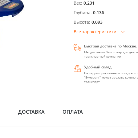
Вес:
0.231
Глубина:
0.136
Высота:
0.093
Все характеристики
Быстрая доставка по Москве.
Мы доставим Ваш товар «до двере
транспортной компании
Удобный склад
На территорию нашего складского
"Бумеранг" может заехать крупно
транспорт
С
ДОСТАВКА
ОПЛАТА