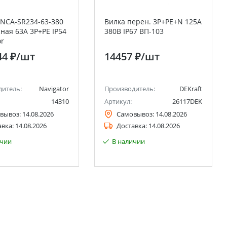
 NCA-SR234-63-380
Вилка перен. 3Р+РЕ+N 125А
ная 63А 3P+PE IP54
380В IP67 ВП-103
or
44 ₽
/шт
14457 ₽
/шт
дитель:
Navigator
Производитель:
DEKraft
14310
Артикул:
26117DEK
вывоз:
14.08.2026
Самовывоз:
14.08.2026
авка:
14.08.2026
Доставка:
14.08.2026
ичии
В наличии