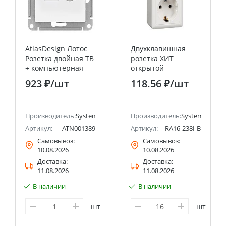
AtlasDesign Лотос
Двухклавишная
Розетка двойная ТВ
розетка ХИТ
+ компьютерная
открытой
RJ45, кат. 5Е
установки с
923 ₽
/шт
118.56 ₽
/шт
Systeme Electric
изолирующей
(Schneider Electric)
пластиной, с
заземлением,
ectric (ранее Schneider Electric)
Производитель:
Systeme Electric (ранее Schneider Electric)
белая, 16А,
Производитель:
Systeme Electri
Schneider Electric
Артикул:
ATN001389
Артикул:
RA16-238I-B
RA16-238I-B
Самовывоз:
Самовывоз:
Systeme Electric
10.08.2026
10.08.2026
(Schneider Electric)
Доставка:
Доставка:
11.08.2026
11.08.2026
В наличии
В наличии
шт
шт