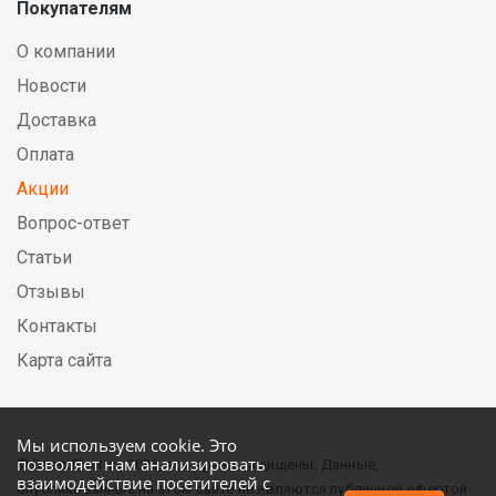
Покупателям
О компании
Новости
Доставка
Оплата
Акции
Вопрос-ответ
Статьи
Отзывы
Контакты
Карта сайта
Мы используем cookie. Это
позволяет нам анализировать
© DirectElectric, 2026, все права защищены. Данные,
взаимодействие посетителей с
опубликованные на этом сайте не являются публичной офертой.