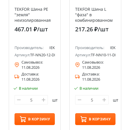
TEKFOR Шина PE
TEKFOR Шина L
"земля"
"фаза" в
неизолированная
комбинированном
на универсальном
DIN-изоляторе
467.01 ₽
/шт
217.26 ₽
/шт
держателе 8х12-12-
"Стойка" 6х9-11-Ср
Ж IEK
IEK
Производитель:
IEK
Производитель:
IEK
4
Артикул:
TF-NN20-12-DL-K05
Артикул:
TF-NN10-11-DP-K03
Самовывоз:
Самовывоз:
11.08.2026
11.08.2026
Доставка:
Доставка:
11.08.2026
11.08.2026
В наличии
В наличии
шт
шт
В КОРЗИНУ
В КОРЗИНУ