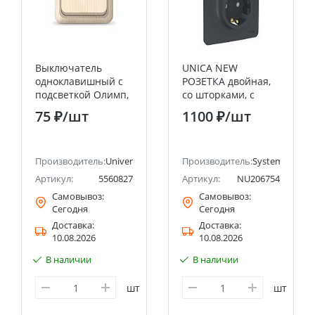
Выключатель
UNICA NEW
одноклавишный с
РОЗЕТКА двойная,
подсветкой Олимп,
со шторками, с
открытой
заземлением,
75 ₽
/шт
1100 ₽
/шт
установки, 10А,
винтовой
220В, сосна
зажим,АНТРАЦИТ
UNIVERSAL
Systeme Electric
ectric (ранее Schneider Electric)
Производитель:
Universal
(Schneider Electric)
Производитель:
Systeme Electri
Артикул:
5560827
Артикул:
NU206754
Самовывоз:
Самовывоз:
Сегодня
Сегодня
Доставка:
Доставка:
10.08.2026
10.08.2026
В наличии
В наличии
шт
шт