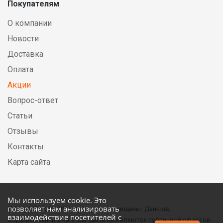
Покупателям
О компании
Новости
Доставка
Оплата
Акции
Вопрос-ответ
Статьи
Отзывы
Контакты
Карта сайта
Мы используем cookie. Это
позволяет нам анализировать
© DirectElectric, 2026, все права защищены. Данные,
взаимодействие посетителей с
опубликованные на этом сайте не являются публичной офертой.