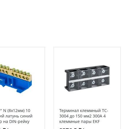
" N (8х12мм) 10
Терминал клеммный TC-
ий латунь синий
3004 до 150 мм2 300A 4
р на DIN-рейку
клеммные пары EKF
ый стикер EKF
PROxima