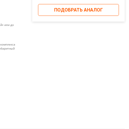
ПОДОБРАТЬ АНАЛОГ
й» или до
 комплекса
габаритный