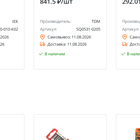
841.5 ₽
/шт
292.0
PROxim
IEK
Производитель:
TDM
Произво
0-010-K02
Артикул:
SQ0531-0205
Артикул:
.2026
Самовывоз:
11.08.2026
Само
026
Доставка:
11.08.2026
Дост
В наличии
В нал