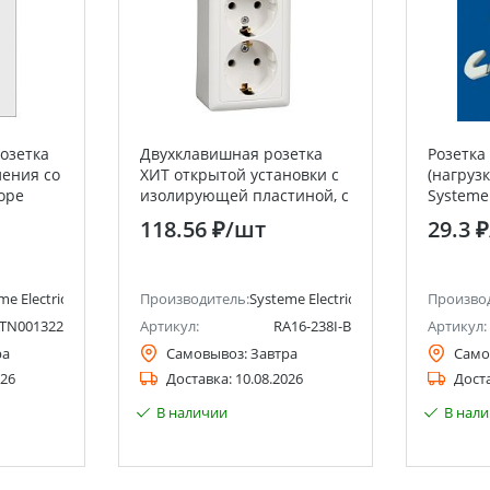
Розетка
Двухклавишная розетка
Розетка
ления со
ХИТ открытой установки с
(нагрузк
оре
изолирующей пластиной, с
Systeme 
chneider
заземлением, белая, 16А,
Electric)
118.56 ₽
/шт
29.3 ₽
Schneider Electric RA16-
238I-B Systeme Electric
(Schneider Electric)
me Electric (ранее Schneider Electric)
Производитель:
Systeme Electric (ранее Schneider Ele
Произво
TN001322
Артикул:
RA16-238I-B
Артикул:
ра
Самовывоз:
Завтра
Само
026
Доставка:
10.08.2026
Дост
В наличии
В нал