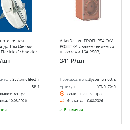
 потолочная
AtlasDesign PROFI IP54 О/У
а до 15кг),белый
РОЗЕТКА с заземлением со
Electric (Schneider
шторками 16А 250В,
ТЕРРАКОТОВЫЙ Systeme
/шт
341 ₽
/шт
Electric (Schneider Electric)
ctric)
дитель:
Systeme Electric (ранее Schneider Electric)
Производитель:
Systeme Electric (ранее 
RP-1
Артикул:
ATN547045
вывоз:
Завтра
Самовывоз:
Завтра
авка:
10.08.2026
Доставка:
10.08.2026
ичии
В наличии