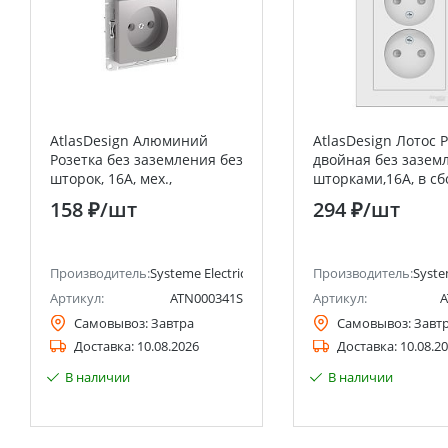
AtlasDesign Алюминий
AtlasDesign Лотос 
Розетка без заземления без
двойная без зазем
шторок, 16А, мех.,
шторками,16А, в сб
быстрозажим. клемм
Systeme Electric (S
158 ₽
/шт
294 ₽
/шт
Electric)
анее Schneider Electric)
Производитель:
Systeme Electric (ранее Schneider Electric)
Производитель:
Syste
Артикул:
ATN000341S
Артикул:
A
Самовывоз:
Завтра
Самовывоз:
Завт
Доставка:
10.08.2026
Доставка:
10.08.2
В наличии
В наличии