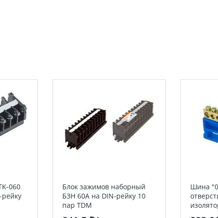
TK-060
Блок зажимов наборный
Шина "0
-рейку
БЗН 60А на DIN-рейку 10
отверст
пар TDM
изолято
розничн