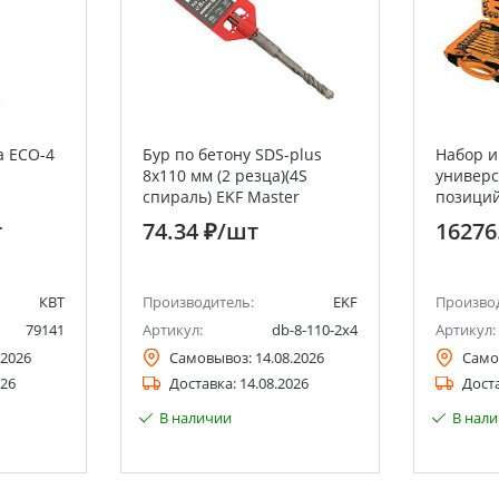
а ECO-4
Бур по бетону SDS-plus
Набор и
8х110 мм (2 резца)(4S
универс
спираль) EKF Master
позиций
"Алмаз"
т
74.34 ₽
/шт
16276
КВТ
Производитель:
EKF
Произво
79141
Артикул:
db-8-110-2x4
Артикул:
.2026
Самовывоз:
14.08.2026
Само
026
Доставка:
14.08.2026
Дост
В наличии
В нал