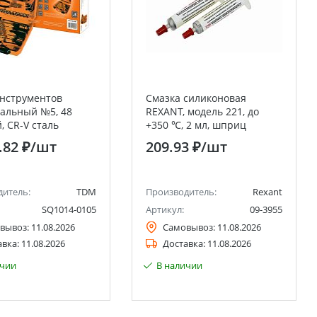
нструментов
Смазка силиконовая
альный №5, 48
REXANT, модель 221, до
, CR-V сталь
+350 ℃, 2 мл, шприц
 TDM
.82 ₽
/шт
209.93 ₽
/шт
дитель:
TDM
Производитель:
Rexant
SQ1014-0105
Артикул:
09-3955
вывоз:
11.08.2026
Самовывоз:
11.08.2026
авка:
11.08.2026
Доставка:
11.08.2026
ичии
В наличии