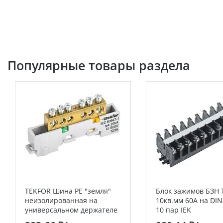
Популярные товары раздела
TEKFOR Шина PE "земля"
Блок зажимов БЗН 
неизолированная на
10кв.мм 60А на DIN
универсальном держателе
10 пар IEK
8х12-6-Ж IEK