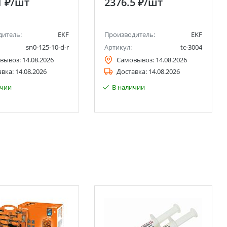
1 ₽
/шт
2376.5 ₽
/шт
a
дитель:
EKF
Производитель:
EKF
sn0-125-10-d-r
Артикул:
tc-3004
вывоз:
14.08.2026
Самовывоз:
14.08.2026
авка:
14.08.2026
Доставка:
14.08.2026
ичии
В наличии