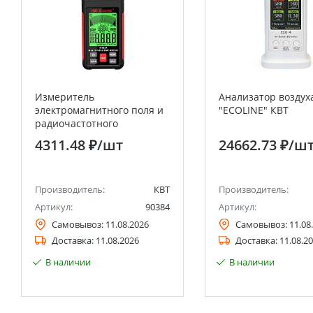
Измеритель
Анализатор воздух
электромагнитного поля и
"ECOLINE" КВТ
радиочастотного
излучения КТ 627 серия
4311.48 ₽
/шт
24662.73 ₽
/ш
ECOLINE
Производитель:
КВТ
Производитель:
Артикул:
90384
Артикул:
Самовывоз:
11.08.2026
Самовывоз:
11.08
Доставка:
11.08.2026
Доставка:
11.08.2
В наличии
В наличии