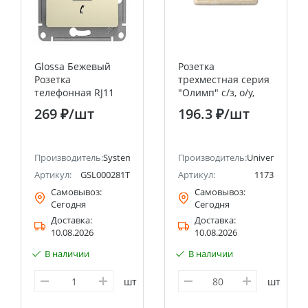
Glossa Бежевый
Розетка
Розетка
трехместная серия
телефонная RJ11
"Олимп" с/з, о/у,
Systeme Electric
16А, 220В, сосна
269 ₽
/шт
196.3 ₽
/шт
(Schneider Electric)
(еврослот)
UNIVERSAL
ectric (ранее Schneider Electric)
Производитель:
Systeme Electric (ранее Schneider Electric)
Производитель:
Universal
Артикул:
GSL000281T
Артикул:
1173
Самовывоз:
Самовывоз:
Сегодня
Сегодня
Доставка:
Доставка:
10.08.2026
10.08.2026
В наличии
В наличии
шт
шт