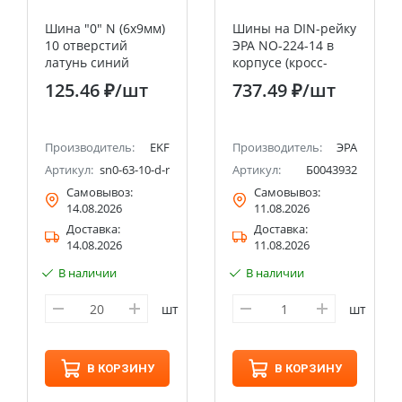
Шина "0" N (6х9мм)
Шины на DIN-рейку
10 отверстий
ЭРА NO-224-14 в
латунь синий
корпусе (кросс-
изолятор на DIN-
модуль) ШНК
125.46 ₽
/шт
737.49 ₽
/шт
рейку розничный
стикер EKF PROxima
Производитель:
EKF
Производитель:
ЭРА
Артикул:
sn0-63-10-d-r
Артикул:
Б0043932
Самовывоз:
Самовывоз:
14.08.2026
11.08.2026
Доставка:
Доставка:
14.08.2026
11.08.2026
В наличии
В наличии
шт
шт
В КОРЗИНУ
В КОРЗИНУ