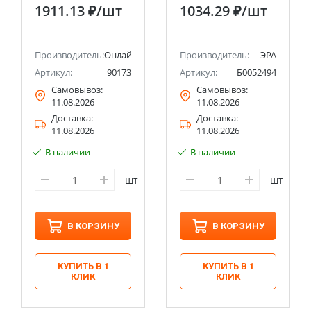
(диэлектрические, 3
установка на
1911.13 ₽
/шт
1034.29 ₽
/шт
шт)
баллон вращение
360 градусов
Производитель:
Онлайт
Производитель:
ЭРА
Артикул:
90173
Артикул:
Б0052494
Самовывоз:
Самовывоз:
11.08.2026
11.08.2026
Доставка:
Доставка:
11.08.2026
11.08.2026
В наличии
В наличии
шт
шт
В КОРЗИНУ
В КОРЗИНУ
КУПИТЬ В 1
КУПИТЬ В 1
КЛИК
КЛИК