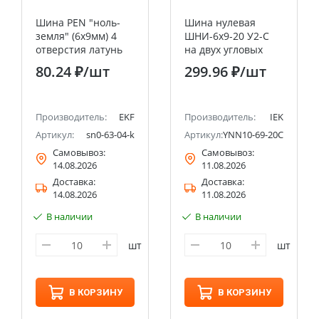
Шина PEN "ноль-
Шина нулевая
земля" (6х9мм) 4
ШНИ-6х9-20 У2-С
отверстия латунь
на двух угловых
крепеж по краям
изоляторах IEK
80.24 ₽
/шт
299.96 ₽
/шт
EKF PROxima
Производитель:
EKF
Производитель:
IEK
6
Артикул:
sn0-63-04-k
Артикул:
YNN10-69-20C2-K07
Самовывоз:
Самовывоз:
14.08.2026
11.08.2026
Доставка:
Доставка:
14.08.2026
11.08.2026
В наличии
В наличии
шт
шт
В КОРЗИНУ
В КОРЗИНУ