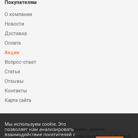
Покупателям
О компании
Новости
Доставка
Оплата
Акции
Вопрос-ответ
Статьи
Отзывы
Контакты
Карта сайта
Мы используем cookie. Это
позволяет нам анализировать
© DirectElectric, 2026, все права защищены. Данные,
взаимодействие посетителей с
опубликованные на этом сайте не являются публичной офертой.