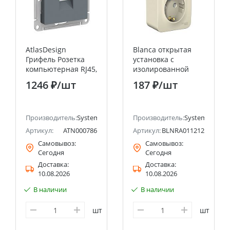
AtlasDesign
Blanca открытая
Грифель Розетка
установка с
компьютерная RJ45,
изолированной
кат 6Е Systeme
пластиной
1246 ₽
/шт
187 ₽
/шт
Electric (Schneider
Молочный Розетка
Electric)
двойная с
заземлением со
ectric (ранее Schneider Electric)
Производитель:
Systeme Electric (ранее Schneider Electric)
шторками 16А
Производитель:
Systeme Electri
Systeme Electric
Артикул:
ATN000786
Артикул:
BLNRA011212
(Schneider Electric)
Самовывоз:
Самовывоз:
Сегодня
Сегодня
Доставка:
Доставка:
10.08.2026
10.08.2026
В наличии
В наличии
шт
шт