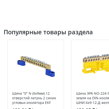
Популярные товары раздела
Шина "0" N (6х9мм) 12
Шина ЭРА NO-224-9
отверстий латунь 2 синих
земля на DIN-изол
угловых изолятора EKF
ШНИ-6х9-12-Д-жел
PROxima