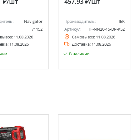
1 ₽
/шт
457.93 ₽
/шт
дитель:
Navigator
Производитель:
IEK
71152
Артикул:
TF-NN20-15-DP-K52
вывоз:
11.08.2026
Самовывоз:
11.08.2026
авка:
11.08.2026
Доставка:
11.08.2026
ичии
В наличии