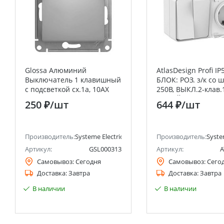
Glossa Алюминий
AtlasDesign Profi IP
Выключатель 1 клавишный
БЛОК: РОЗ. з/к со ш
с подсветкой сх.1а, 10АХ
250B, ВЫКЛ.2-клав.
Systeme Electric (Schneider
БЕЛЫЙ, Россия Sys
250 ₽
/шт
644 ₽
/шт
Electric)
Electric (Schneider E
анее Schneider Electric)
Производитель:
Systeme Electric (ранее Schneider Electric)
Производитель:
Syste
Артикул:
GSL000313
Артикул:
A
Самовывоз:
Сегодня
Самовывоз:
Сего
Доставка:
Завтра
Доставка:
Завтра
В наличии
В наличии