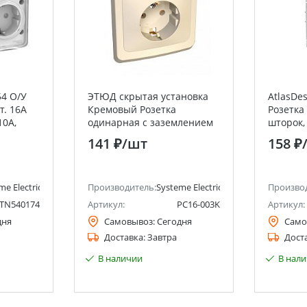
54 О/У
ЭТЮД скрытая установка
AtlasDe
т. 16А
Кремовый Розетка
Розетка
10А,
одинарная с заземлением
шторок, 
teme
Systeme Electric (Schneider
быстроз
141 ₽
/шт
158 ₽
lectric)
Electric)
me Electric (ранее Schneider Electric)
Производитель:
Systeme Electric (ранее Schneider Ele
Произво
TN540174
Артикул:
PC16-003K
Артикул:
дня
Самовывоз:
Сегодня
Само
Доставка:
Завтра
Дост
В наличии
В нал