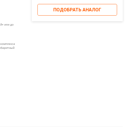
ПОДОБРАТЬ АНАЛОГ
й» или до
 комплекса
габаритный