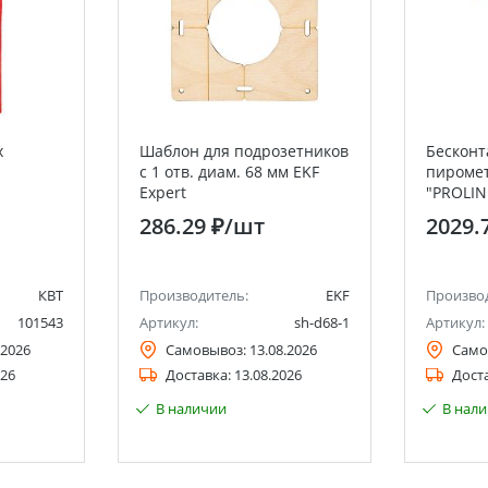
х
Шаблон для подрозетников
Бескон
c 1 отв. диам. 68 мм EKF
пиромет
Expert
"PROLIN
286.29 ₽
/шт
2029.
КВТ
Производитель:
EKF
Произво
101543
Артикул:
sh-d68-1
Артикул:
.2026
Самовывоз:
13.08.2026
Само
026
Доставка:
13.08.2026
Дост
В наличии
В нал