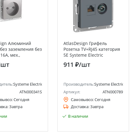
sign Алюминий
AtlasDesign Грифель
 без заземления без
Розетка TV+RJ45 категория
16А, мех.,
5E Systeme Electric
ажим. клемм
(Schneider Electric)
/шт
911 ₽
/шт
ctric)
дитель:
Systeme Electric (ранее Schneider Electric)
Производитель:
Systeme Electric (ранее 
ATN000341S
Артикул:
ATN000789
вывоз:
Сегодня
Самовывоз:
Сегодня
авка:
Завтра
Доставка:
Завтра
ичии
В наличии