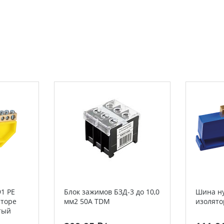
1 PE
Блок зажимов БЗД-3 до 10,0
Шина ну
яторе
мм2 50A TDM
изолято
тый