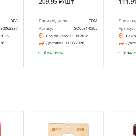
209.95 ₽
/шт
111.9
ЭРА
Производитель:
TDM
Произво
Б0062837
Артикул:
SQ0531-0305
Артикул:
.2026
Самовывоз:
11.08.2026
Само
026
Доставка:
11.08.2026
Дост
В наличии
В нал