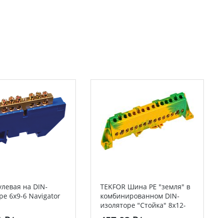
левая на DIN-
TEKFOR Шина PE "земля" в
ре 6х9-6 Navigator
комбинированном DIN-
изоляторе "Стойка" 8х12-
15-ЖЗ IEK