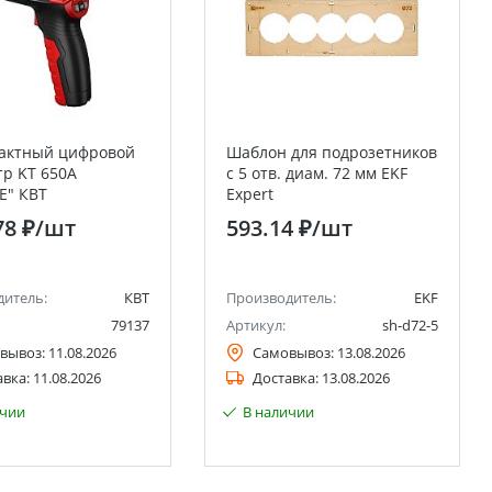
тактный цифровой
Шаблон для подрозетников
р KT 650A
c 5 отв. диам. 72 мм EKF
E" КВТ
Expert
78 ₽
/шт
593.14 ₽
/шт
дитель:
КВТ
Производитель:
EKF
79137
Артикул:
sh-d72-5
вывоз:
11.08.2026
Самовывоз:
13.08.2026
авка:
11.08.2026
Доставка:
13.08.2026
ичии
В наличии