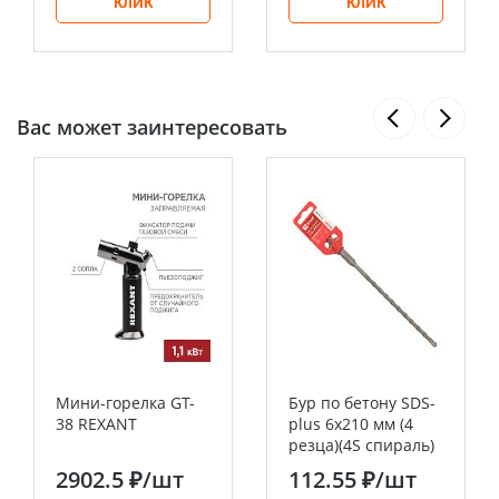
КЛИК
КЛИК
Вас может заинтересовать
Мини-горелка GT-
Бур по бетону SDS-
38 REXANT
plus 6х210 мм (4
резца)(4S спираль)
EKF Expert
2902.5 ₽
/шт
112.55 ₽
/шт