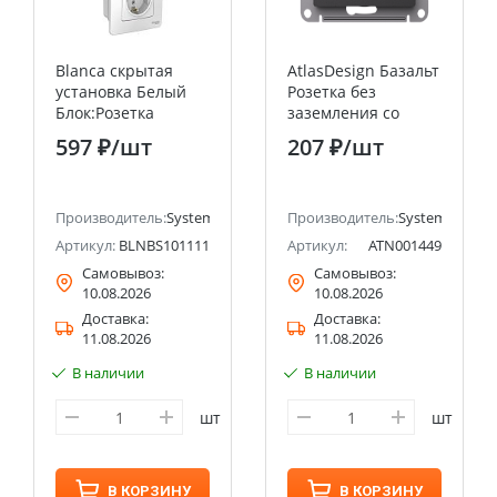
Blanca скрытая
AtlasDesign Базальт
установка Белый
Розетка без
Блок:Розетка
заземления со
заземляющий
шторками, 16А,
597 ₽
/шт
207 ₽
/шт
контакт шт
механизм Systeme
16А+выкл 1кл.с
Electric (Schneider
подсветкой+выкл
Electric)
ectric (ранее Schneider Electric)
1кл. Systeme
Производитель:
Systeme Electric (ранее Schneider Electric)
Производитель:
Systeme Electri
Electric (Schneider
Артикул:
BLNBS101111
Артикул:
ATN001449
Electric)
Самовывоз:
Самовывоз:
10.08.2026
10.08.2026
Доставка:
Доставка:
11.08.2026
11.08.2026
В наличии
В наличии
шт
шт
В КОРЗИНУ
В КОРЗИНУ