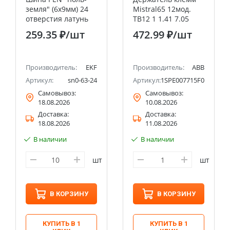
земля" (6х9мм) 24
Mistral65 12мод.
отверстия латунь
TB12 1 1.41 7.05
крепеж по центру
ABB
259.35 ₽
/шт
472.99 ₽
/шт
EKF PROxima
Производитель:
EKF
Производитель:
ABB
Артикул:
sn0-63-24
Артикул:
1SPE007715F0752
Самовывоз:
Самовывоз:
18.08.2026
10.08.2026
Доставка:
Доставка:
18.08.2026
11.08.2026
В наличии
В наличии
шт
шт
В КОРЗИНУ
В КОРЗИНУ
КУПИТЬ В 1
КУПИТЬ В 1