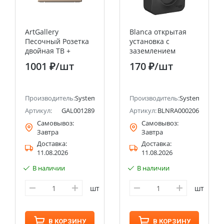
ArtGallery
Blanca открытая
Песочный Розетка
установка с
двойная ТВ +
заземлением
компьютерная RJ45,
Антрацит Розетка
1001 ₽
/шт
170 ₽
/шт
кат. 5Е Systeme
2-ая без
Electric (Schneider
заземления, 16А
Electric)
Systeme Electric
ectric (ранее Schneider Electric)
Производитель:
Systeme Electric (ранее Schneider Electric)
(Schneider Electric)
Производитель:
Systeme Electri
Артикул:
GAL001289
Артикул:
BLNRA000206
Самовывоз:
Самовывоз:
Завтра
Завтра
Доставка:
Доставка:
11.08.2026
11.08.2026
В наличии
В наличии
шт
шт
В КОРЗИНУ
В КОРЗИНУ