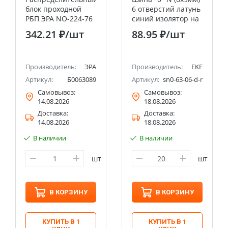
блок проходной
6 отверстий латунь
РБП ЭРА NO-224-76
синий изолятор на
35 (1х35-4х6 мм2)
DIN-рейку
342.21 ₽
/шт
88.95 ₽
/шт
125/50А
розничный стикер
EKF PROxima
Производитель:
ЭРА
Производитель:
EKF
Артикул:
Б0063089
Артикул:
sn0-63-06-d-r
Самовывоз:
Самовывоз:
14.08.2026
18.08.2026
Доставка:
Доставка:
14.08.2026
18.08.2026
В наличии
В наличии
шт
шт
В КОРЗИНУ
В КОРЗИНУ
КУПИТЬ В 1
КУПИТЬ В 1