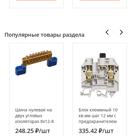
Популярные товары раздела
Шина нулевая на
Блок клеммный 10
двух угловых
кв.мм шаг 12 мм с
изоляторах 8х12-8
предохранителем
Navigator
5х20 Viking3
248.25 ₽
/шт
335.42 ₽
/шт
Legrand