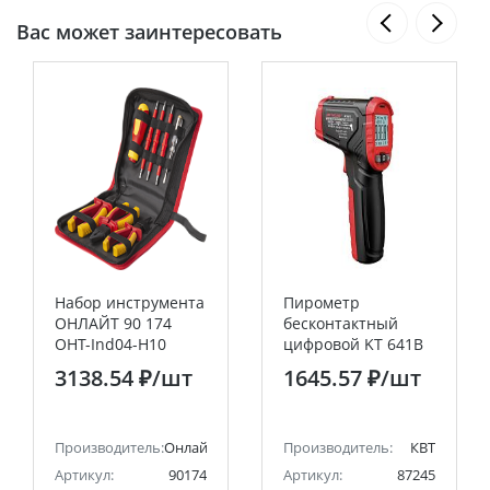
Вас может заинтересовать
Набор инструмента
Пирометр
ОНЛАЙТ 90 174
бесконтактный
OHT-Ind04-H10
цифровой KT 641B
(диэлектрические,
серия PROLINE КВТ
3138.54 ₽
/шт
1645.57 ₽
/шт
10 шт)
Производитель:
Онлайт
Производитель:
КВТ
Артикул:
90174
Артикул:
87245