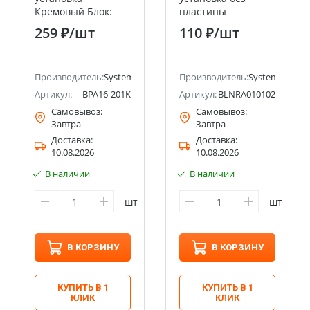
Кремовый Блок:
пластины
Розетка с
Молочный Розетка
259 ₽
/шт
110 ₽
/шт
заземлением со
с заземлением, 16А
шторками +
Systeme Electric
Выключатель
(Schneider Electric)
ectric (ранее Schneider Electric)
1клавишный
Производитель:
Systeme Electric (ранее Schneider Electric)
Производитель:
Systeme Electri
Systeme Electric
Артикул:
BPA16-201K
Артикул:
BLNRA010102
(Schneider Electric)
Самовывоз:
Самовывоз:
Завтра
Завтра
Доставка:
Доставка:
10.08.2026
10.08.2026
В наличии
В наличии
шт
шт
В КОРЗИНУ
В КОРЗИНУ
КУПИТЬ В 1
КУПИТЬ В 1
КЛИК
КЛИК