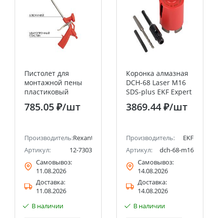
Пистолет для
Коронка алмазная
монтажной пены
DCH-68 Laser M16
пластиковый
SDS-plus EKF Expert
усиленный с
785.05 ₽
/шт
3869.44 ₽
/шт
конфузором и
регулировкой-
трещоткой REXANT
Производитель:
Rexant
Производитель:
EKF
Артикул:
12-7303
Артикул:
dch-68-m16
Самовывоз:
Самовывоз:
11.08.2026
14.08.2026
Доставка:
Доставка:
11.08.2026
14.08.2026
В наличии
В наличии