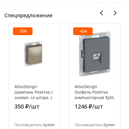
Спецпредложение
-35%
-42%
AtlasDesign
AtlasDesign
Шампань Розетка с
Грифель Розетка
заземл. со шторк. с
компьютерная RJ45,
крышкой,16А,IP20,мех.,
кат 6Е Systeme
350 ₽
/шт
1246 ₽
/шт
быстрозажим.
Electric (Schneider
клемм
Electric)
ectric (ранее Schneider Electric)
Производитель:
Systeme Electric (ранее Schneider Electric)
Производитель:
Systeme Electri