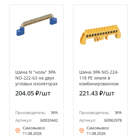
Шина N "ноль" ЭРА
Шина ЭРА NO-224-
NO-222-63 на двух
118 PE земля в
угловых изоляторах
комбинированном
ШНИ-6х9-22-У2-
изоляторе на DIN-
204.05 ₽
/шт
221.43 ₽
/шт
синий
рейку ШНИ-8х12-
12-Д-желтый
Производитель:
ЭРА
Производитель:
ЭРА
Артикул:
Б0033442
Артикул:
Б0062978
Самовывоз:
Самовывоз:
11.08.2026
11.08.2026