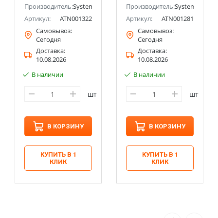
ectric (ранее Schneider Electric)
Производитель:
Systeme Electric (ранее Schneider Electric)
Производитель:
Systeme Electri
Артикул:
ATN001322
Артикул:
ATN001281
Самовывоз:
Самовывоз:
Сегодня
Сегодня
Доставка:
Доставка:
10.08.2026
10.08.2026
В наличии
В наличии
шт
шт
В КОРЗИНУ
В КОРЗИНУ
КУПИТЬ В 1
КУПИТЬ В 1
КЛИК
КЛИК