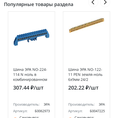
Популярные товары раздела
Шина ЭРА NO-224-
Шина ЭРА NO-122-
114 N ноль в
11 PEN земля-ноль
комбинированном
6х9мм 24/2
изоляторе на DIN-
латунная с
307.44 ₽
/шт
202.22 ₽
/шт
рейку ШНИ-8х12-
креплениями по
16-Д-синий
краям
Производитель:
ЭРА
Производитель:
ЭРА
52
Артикул:
Б0062973
Артикул:
Б0047225
Самовывоз:
Самовывоз: