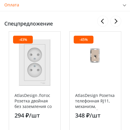
Оплата
Спецпредложение
-43%
-45%
AtlasDesign Лотос
AtlasDesign Розетка
Розетка двойная
телефонная RJ11,
без заземления со
механизм,
шторками,16А, в
ПЕСОЧНЫЙ
294 ₽
/шт
348 ₽
/шт
сборе Systeme
Systeme Electric
Electric (Schneider
(Schneider Electric)
Electric)