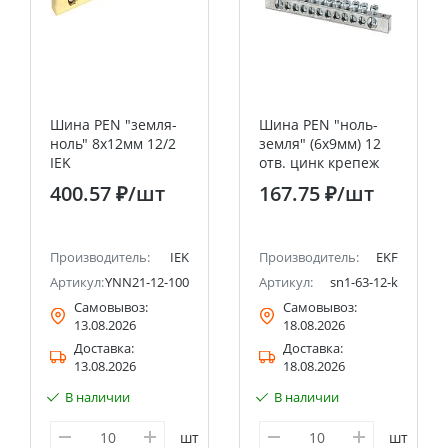
Шина PEN "земля-
Шина PEN "ноль-
ноль" 8х12мм 12/2
земля" (6x9мм) 12
IEK
отв. цинк крепеж
по краям EKF
400.57 ₽
/шт
167.75 ₽
/шт
Производитель:
IEK
Производитель:
EKF
Артикул:
YNN21-12-100
Артикул:
sn1-63-12-k
Самовывоз:
Самовывоз:
13.08.2026
18.08.2026
Доставка:
Доставка:
13.08.2026
18.08.2026
В наличии
В наличии
шт
шт