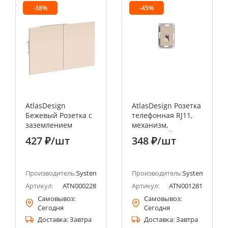
-38%
-45%
AtlasDesign
AtlasDesign Розетка
Бежевый Розетка с
телефонная RJ11,
заземлением
механизм,
двойная, со
ПЕСОЧНЫЙ
427 ₽
/шт
348 ₽
/шт
шторками с
Systeme Electric
крышкой, 16А, (в
(Schneider Electric)
сборе с рамкой)
ectric (ранее Schneider Electric)
Systeme Electric
Производитель:
Systeme Electric (ранее Schneider Electric)
Производитель:
Systeme Electri
(Schneider Electric)
Артикул:
ATN000228
Артикул:
ATN001281
Самовывоз:
Самовывоз:
Сегодня
Сегодня
Доставка:
Завтра
Доставка:
Завтра