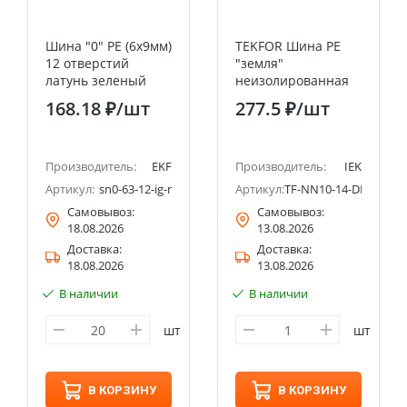
Шина "0" PE (6х9мм)
TEKFOR Шина PE
12 отверстий
"земля"
латунь зеленый
неизолированная
изолированный
на универсальном
168.18 ₽
/шт
277.5 ₽
/шт
корпус на DIN-
держателе 6х9-14-Ж
рейку розничный
IEK
стикер EKF PROxima
Производитель:
EKF
Производитель:
IEK
Артикул:
sn0-63-12-ig-r
Артикул:
TF-NN10-14-DL-K05
Самовывоз:
Самовывоз:
18.08.2026
13.08.2026
Доставка:
Доставка:
18.08.2026
13.08.2026
В наличии
В наличии
шт
шт
В КОРЗИНУ
В КОРЗИНУ