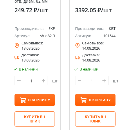
отв. диам. 82 мм
EKF Expert
л
249.72 ₽
/шт
3392.05 ₽
/шт
Производитель:
EKF
Производитель:
КВТ
Артикул:
sh-d82-3
Артикул:
101544
Самовывоз:
Самовывоз:
18.08.2026
14.08.2026
Доставка:
Доставка:
18.08.2026
14.08.2026
В наличии
В наличии
пл
шт
шт
В КОРЗИНУ
В КОРЗИНУ
КУПИТЬ В 1
КУПИТЬ В 1
КЛИК
КЛИК