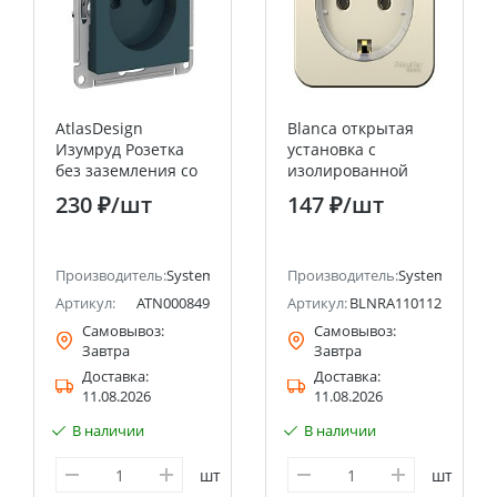
AtlasDesign
Blanca открытая
Изумруд Розетка
установка с
без заземления со
изолированной
шторками 16А
пластиной
230 ₽
/шт
147 ₽
/шт
Systeme Electric
Молочный Розетка
(Schneider Electric)
с заземлением,
(тонкая) 16А
ectric (ранее Schneider Electric)
Производитель:
Systeme Electric (ранее Schneider Electric)
Systeme Electric
Производитель:
Systeme Electri
(Schneider Electric)
Артикул:
ATN000849
Артикул:
BLNRA110112
Самовывоз:
Самовывоз:
Завтра
Завтра
Доставка:
Доставка:
11.08.2026
11.08.2026
В наличии
В наличии
шт
шт