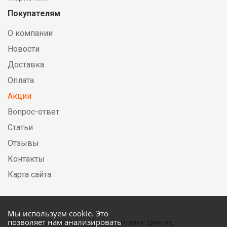
Покупателям
О компании
Новости
Доставка
Оплата
Акции
Вопрос-ответ
Статьи
Отзывы
Контакты
Карта сайта
Мы используем cookie. Это
позволяет нам анализировать
© DirectElectric, 2026, все права защищены. Данные,