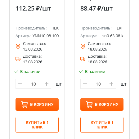
крепеж по краям
112.25 ₽
/шт
88.47 ₽
/шт
EKF PROxima
Производитель:
IEK
Производитель:
EKF
Артикул:
YNN10-08-100
Артикул:
sn0-63-08-k
Самовывоз:
Самовывоз:
13.08.2026
18.08.2026
Доставка:
Доставка:
13.08.2026
18.08.2026
В наличии
В наличии
шт
шт
В КОРЗИНУ
В КОРЗИНУ
КУПИТЬ В 1
КУПИТЬ В 1
КЛИК
КЛИК