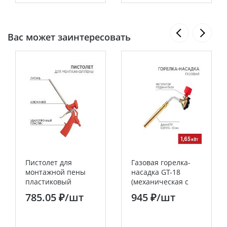
Вас может заинтересовать
Пистолет для
Газовая горелка-
монтажной пены
насадка GT-18
пластиковый
(механическая с
усиленный с
регулятором)
785.05 ₽
/шт
945 ₽
/шт
конфузором и
паяльного типа
регулировкой-
REXANT
трещоткой REXANT