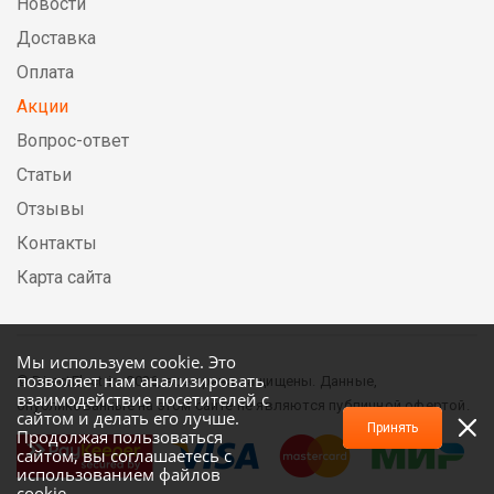
Новости
Доставка
Оплата
Акции
Вопрос-ответ
Статьи
Отзывы
Контакты
Карта сайта
Мы используем cookie. Это
позволяет нам анализировать
© DirectElectric, 2026, все права защищены. Данные,
взаимодействие посетителей с
опубликованные на этом сайте не являются публичной офертой.
сайтом и делать его лучше.
Принять
Продолжая пользоваться
сайтом, вы соглашаетесь с
использованием файлов
cookie.