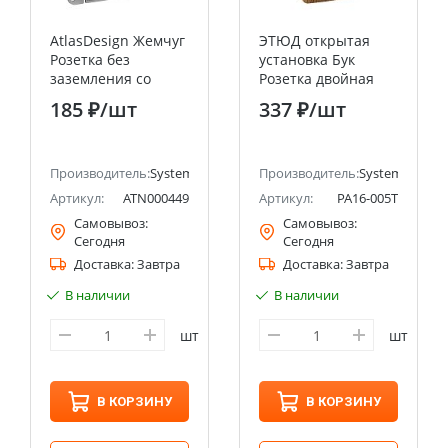
AtlasDesign Жемчуг
ЭТЮД открытая
Розетка без
установка Бук
заземления со
Розетка двойная
шторками, 16А
без заземления
185 ₽
/шт
337 ₽
/шт
Systeme Electric
Systeme Electric
(Schneider Electric)
(Schneider Electric)
ectric (ранее Schneider Electric)
Производитель:
Systeme Electric (ранее Schneider Electric)
Производитель:
Systeme Electri
Артикул:
ATN000449
Артикул:
PA16-005T
Самовывоз:
Самовывоз:
Сегодня
Сегодня
Доставка:
Завтра
Доставка:
Завтра
В наличии
В наличии
шт
шт
В КОРЗИНУ
В КОРЗИНУ