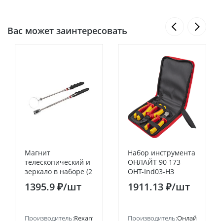
Вас может заинтересовать
Магнит
Набор инструмента
телескопический и
ОНЛАЙТ 90 173
зеркало в наборе (2
OHT-Ind03-H3
пр.) REXANT
(диэлектрические, 3
1395.9 ₽
/шт
1911.13 ₽
/шт
шт)
Производитель:
Rexant
Производитель:
Онлайт