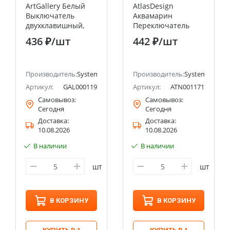
ArtGallery Белый
AtlasDesign
Выключатель
Аквамарин
двухклавишный,
Переключатель
для жалюзи, 2х сх.4,
перекрестный сх.7,
436 ₽
/шт
442 ₽
/шт
10А, механизм
10АХ Systeme
Systeme Electric
Electric (Schneider
(Schneider Electric)
Electric)
Производитель:
Systeme Electric (ранее Schneider Electric)
Производитель:
Systeme Electri
Артикул:
GAL000119
Артикул:
ATN001171
Самовывоз:
Самовывоз:
Сегодня
Сегодня
Доставка:
Доставка:
10.08.2026
10.08.2026
В наличии
В наличии
шт
шт
В КОРЗИНУ
В КОРЗИНУ