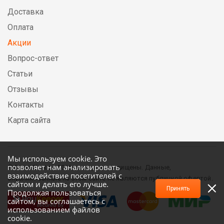
Доставка
Оплата
Акции
Вопрос-ответ
Статьи
Отзывы
Контакты
Карта сайта
Мы используем cookie. Это
позволяет нам анализировать
© DirectElectric, 2026, все права защищены. Данные,
взаимодействие посетителей с
опубликованные на этом сайте не являются публичной офертой.
сайтом и делать его лучше.
Принять
Продолжая пользоваться
сайтом, вы соглашаетесь с
использованием файлов
cookie.