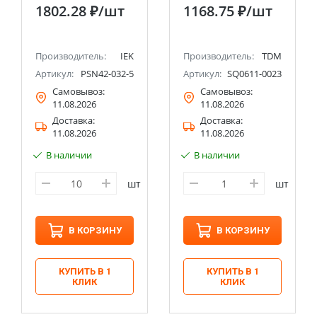
3P+PE+N 6ч
1802.28 ₽
/шт
1168.75 ₽
/шт
ССИ-425 IP44 IEK
Производитель:
IEK
Производитель:
TDM
Артикул:
PSN42-032-5
Артикул:
SQ0611-0023
Самовывоз:
Самовывоз:
11.08.2026
11.08.2026
Доставка:
Доставка:
11.08.2026
11.08.2026
В наличии
В наличии
шт
шт
В КОРЗИНУ
В КОРЗИНУ
КУПИТЬ В 1
КУПИТЬ В 1
КЛИК
КЛИК