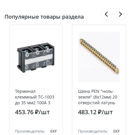
Популярные товары раздела
Терминал
Шина PEN "ноль-
клеммный TC-1003
земля" (8х12мм) 20
до 35 мм2 100A 3
отверстий латунь
клеммных пар EKF
крепеж по краям
453.76 ₽
/шт
483.12 ₽
/шт
PROxima
EKF PROxima
Производитель:
EKF
Производитель:
EKF