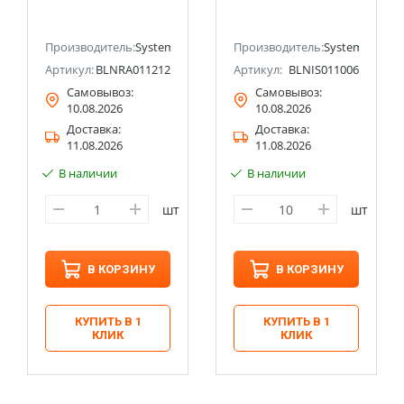
двойная с
Electric)
заземлением со
ectric (ранее Schneider Electric)
шторками 16А
Производитель:
Systeme Electric (ранее Schneider Electric)
Производитель:
Systeme Electri
Systeme Electric
Артикул:
BLNRA011212
Артикул:
BLNIS011006
(Schneider Electric)
Самовывоз:
Самовывоз:
10.08.2026
10.08.2026
Доставка:
Доставка:
11.08.2026
11.08.2026
В наличии
В наличии
шт
шт
В КОРЗИНУ
В КОРЗИНУ
КУПИТЬ В 1
КУПИТЬ В 1
КЛИК
КЛИК